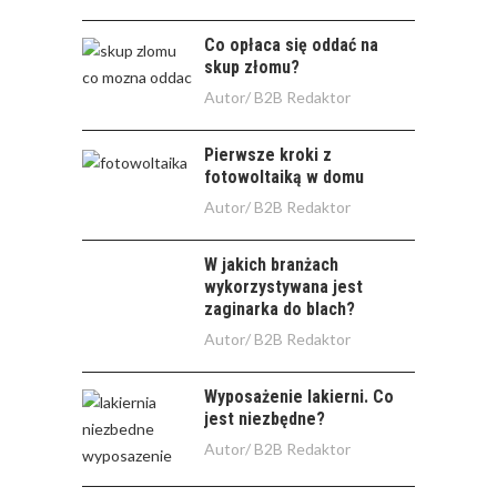
Co opłaca się oddać na
skup złomu?
Autor/
B2B Redaktor
Pierwsze kroki z
fotowoltaiką w domu
Autor/
B2B Redaktor
W jakich branżach
wykorzystywana jest
zaginarka do blach?
Autor/
B2B Redaktor
Wyposażenie lakierni. Co
jest niezbędne?
Autor/
B2B Redaktor