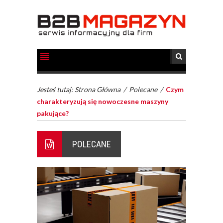
Jesteś tutaj:
Strona Główna
/
Polecane
/
Czym
charakteryzują się nowoczesne maszyny
pakujące?
POLECANE