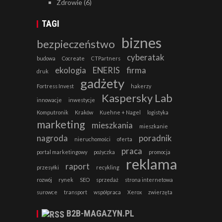
Zdrowie
(6)
TAGI
biznes
bezpieczeństwo
cyberatak
budowa
Cocreate
CTPartners
ekologia
ENERIS
firma
druk
gadżety
Fortress Invest
hakerzy
Kaspersky Lab
innowacje
inwestycje
Komputronik
Kraków
Kuehne + Nagel
logistyka
marketing
mieszkania
mieszkanie
nagroda
poradnik
nieruchomości
oferta
praca
portal marketingowy
pożyczka
promocja
reklama
raport
przesyłki
recykling
rozwój
rynek
SEO
sprzedaż
strona internetowa
surowce
transport
współpraca
Xerox
zwierzęta
B2B-MAGAZYN.PL