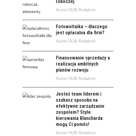
roboczej
Autor/
B2B Redaktor
Fotowoltaika – dlaczego
jest opłacalna dla firm?
Autor/
B2B Redaktor
Finansowanie sprzedaży a
realizacja ambitnych
planów rozwoju
Autor/
B2B Redaktor
Jesteś team liderem i
szukasz sposobu na
efektywne zarządzanie
zespołem? Style
kierowania Blancharda
mogą Ci pomóc!
Autor/
B2B Redaktor