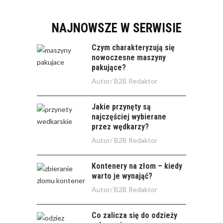
NAJNOWSZE W SERWISIE
Czym charakteryzują się
nowoczesne maszyny
pakujące?
Autor/
B2B Redaktor
Jakie przynęty są
najczęściej wybierane
przez wędkarzy?
Autor/
B2B Redaktor
Kontenery na złom – kiedy
warto je wynająć?
Autor/
B2B Redaktor
Co zalicza się do odzieży