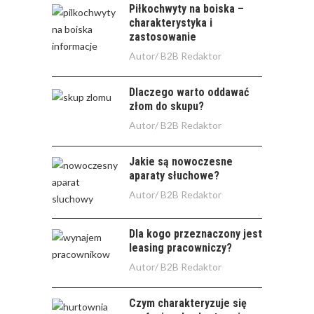
Piłkochwyty na boiska –
charakterystyka i
zastosowanie
Autor/
B2B Redaktor
Dlaczego warto oddawać
złom do skupu?
Autor/
B2B Redaktor
Jakie są nowoczesne
aparaty słuchowe?
Autor/
B2B Redaktor
Dla kogo przeznaczony jest
leasing pracowniczy?
Autor/
B2B Redaktor
Czym charakteryzuje się