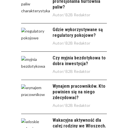
profesjonalna hurtownia
paliw?
Autor/
B2B Redaktor
Gdzie wykorzystywane są
regulatory pokojowe?
Autor/
B2B Redaktor
Czy myjnia bezdotykowa to
dobra inwestycja?
Autor/
B2B Redaktor
Wynajem pracowników. Kto
powinien się na niego
zdecydować?
Autor/
B2B Redaktor
Wakacyjna aktywność dla
całej rodziny we Włoszech.