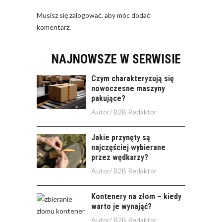
Musisz się
zalogować
, aby móc dodać
komentarz.
NAJNOWSZE W SERWISIE
Czym charakteryzują się
nowoczesne maszyny
pakujące?
Autor/
B2B Redaktor
Jakie przynęty są
najczęściej wybierane
przez wędkarzy?
Autor/
B2B Redaktor
Kontenery na złom – kiedy
warto je wynająć?
Autor/
B2B Redaktor