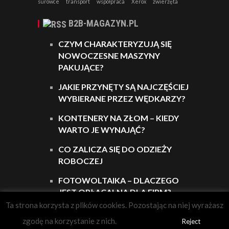
surowce
transport
współpraca
Xerox
zwierzęta
B2B-MAGAZYN.PL
CZYM CHARAKTERYZUJĄ SIĘ
NOWOCZESNE MASZYNY
PAKUJĄCE?
JAKIE PRZYNĘTY SĄ NAJCZĘŚCIEJ
WYBIERANE PRZEZ WĘDKARZY?
KONTENERY NA ZŁOM – KIEDY
WARTO JE WYNAJĄĆ?
CO ZALICZA SIĘ DO ODZIEŻY
ROBOCZEJ
FOTOWOLTAIKA – DLACZEGO
JEST OPŁACALNA DLA FIRM?
Ta strona korzysta z plików cookies. Pozostając na niej wyrażasz
zgodę na korzystanie z nich.
Zgadzam się.
Reject