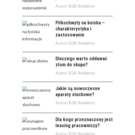
Autor/
B2B Redaktor
Piłkochwyty na boiska –
charakterystyka i
zastosowanie
Autor/
B2B Redaktor
Dlaczego warto oddawać
złom do skupu?
Autor/
B2B Redaktor
Jakie są nowoczesne
aparaty słuchowe?
Autor/
B2B Redaktor
Dla kogo przeznaczony jest
leasing pracowniczy?
Autor/
B2B Redaktor