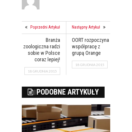
Poprzedni Artykuł
Następny Artykuł
Branża
OORT rozpoczyna
zoologiczna radzi
współpracę z
sobie w Polsce
grupą Orange
coraz lepiej!
18 GRUDNIA 2015
18 GRUDNIA 2015
PODOBNE ARTYKUŁY