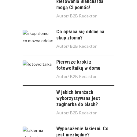
kierowania Blancharda
mogą Ci pomóc!
Autor/
B2B Redaktor
Co opłaca się oddać na
skup złomu?
Autor/
B2B Redaktor
Pierwsze kroki z
fotowoltaiką w domu
Autor/
B2B Redaktor
W jakich branżach
wykorzystywana jest
zaginarka do blach?
Autor/
B2B Redaktor
Wyposażenie lakierni. Co
jest niezbędne?