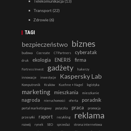
Telekomunikacja
(13)
Transport
(22)
Zdrowie
(6)
TAGI
biznes
bezpieczeństwo
cyberatak
budowa
Cocreate
CTPartners
ekologia
ENERIS
firma
druk
gadżety
Fortress Invest
hakerzy
Kaspersky Lab
innowacje
inwestycje
Komputronik
Kraków
Kuehne + Nagel
logistyka
marketing
mieszkania
mieszkanie
nagroda
poradnik
nieruchomości
oferta
praca
portal marketingowy
pożyczka
promocja
reklama
raport
przesyłki
recykling
rozwój
rynek
SEO
sprzedaż
strona internetowa