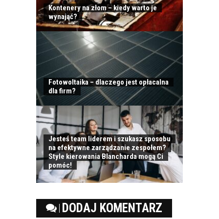
Kontenery na złom – kiedy warto je
wynająć?
Fotowoltaika – dlaczego jest opłacalna
dla firm?
Jesteś team liderem i szukasz sposobu
na efektywne zarządzanie zespołem?
Style kierowania Blancharda mogą Ci
pomóc!
DODAJ KOMENTARZ