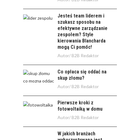
Jesteś team liderem i
szukasz sposobu na
efektywne zarządzanie
zespołem? Style
kierowania Blancharda
mogą Ci pomóc!
Autor/
B2B Redaktor
Co opłaca się oddać na
skup złomu?
Autor/
B2B Redaktor
Pierwsze kroki z
fotowoltaiką w domu
Autor/
B2B Redaktor
W jakich branżach
wykorzystywana jest