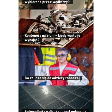
wybierane przez wędkarzy?
Kontenery na złom – kiedy warto je
wynająć?
Co zalicza się do odzieży roboczej
Fotowoltaika – dlaczego jest opłacalna