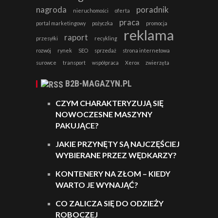
nagroda
poradnik
nieruchomości
oferta
praca
portal marketingowy
pożyczka
promocja
reklama
raport
przesyłki
recykling
rozwój
rynek
SEO
sprzedaż
strona internetowa
surowce
transport
współpraca
Xerox
zwierzęta
B2B-MAGAZYN.PL
CZYM CHARAKTERYZUJĄ SIĘ
NOWOCZESNE MASZYNY
PAKUJĄCE?
JAKIE PRZYNĘTY SĄ NAJCZĘŚCIEJ
WYBIERANE PRZEZ WĘDKARZY?
KONTENERY NA ZŁOM – KIEDY
WARTO JE WYNAJĄĆ?
CO ZALICZA SIĘ DO ODZIEŻY
ROBOCZEJ