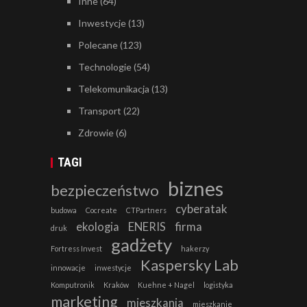
Inne
(64)
Inwestycje
(13)
Polecane
(123)
Technologie
(54)
Telekomunikacja
(13)
Transport
(22)
Zdrowie
(6)
TAGI
biznes
bezpieczeństwo
cyberatak
budowa
Cocreate
CTPartners
ekologia
ENERIS
firma
druk
gadżety
Fortress Invest
hakerzy
Kaspersky Lab
innowacje
inwestycje
Komputronik
Kraków
Kuehne + Nagel
logistyka
marketing
mieszkania
mieszkanie