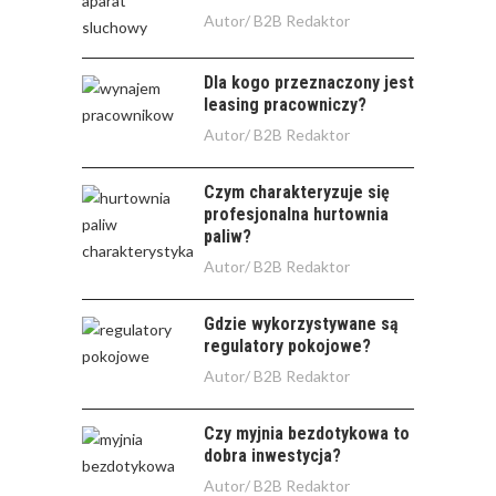
Autor/
B2B Redaktor
Dla kogo przeznaczony jest
leasing pracowniczy?
Autor/
B2B Redaktor
Czym charakteryzuje się
profesjonalna hurtownia
paliw?
Autor/
B2B Redaktor
Gdzie wykorzystywane są
regulatory pokojowe?
Autor/
B2B Redaktor
Czy myjnia bezdotykowa to
dobra inwestycja?
Autor/
B2B Redaktor