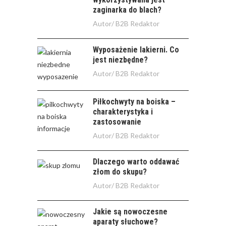
zaginarka do blach?
Autor/
B2B Redaktor
Wyposażenie lakierni. Co
jest niezbędne?
Autor/
B2B Redaktor
Piłkochwyty na boiska –
charakterystyka i
zastosowanie
Autor/
B2B Redaktor
Dlaczego warto oddawać
złom do skupu?
Autor/
B2B Redaktor
Jakie są nowoczesne
aparaty słuchowe?