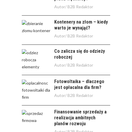
Autor/
B2B Redaktor
Kontenery na złom – kiedy
warto je wynająć?
Autor/
B2B Redaktor
Co zalicza się do odzieży
roboczej
Autor/
B2B Redaktor
Fotowoltaika – dlaczego
jest opłacalna dla firm?
Autor/
B2B Redaktor
Finansowanie sprzedaży a
realizacja ambitnych
planów rozwoju
Autor/
B2B Redaktor