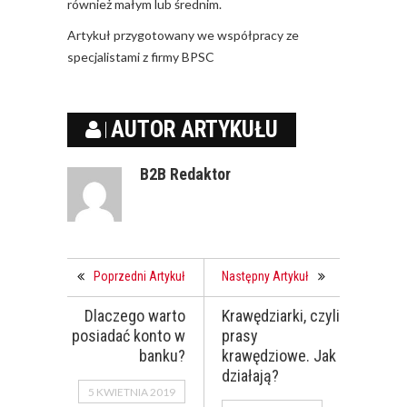
również małym lub średnim.
Artykuł przygotowany we współpracy ze
specjalistami z
firmy BPSC
AUTOR ARTYKUŁU
B2B Redaktor
Poprzedni Artykuł
Następny Artykuł
Dlaczego warto
Krawędziarki, czyli
posiadać konto w
prasy
banku?
krawędziowe. Jak
działają?
5 KWIETNIA 2019