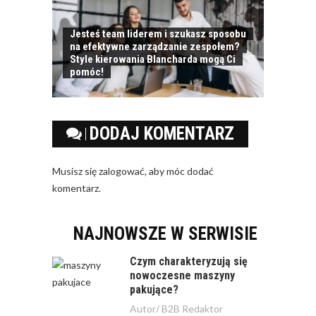
Jesteś team liderem i szukasz sposobu
na efektywne zarządzanie zespołem?
Style kierowania Blancharda mogą Ci
pomóc!
DODAJ KOMENTARZ
Musisz się
zalogować
, aby móc dodać
komentarz.
NAJNOWSZE W SERWISIE
Czym charakteryzują się
nowoczesne maszyny
pakujące?
Autor/
B2B Redaktor