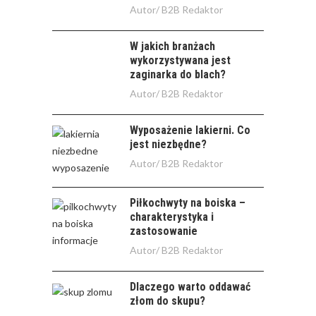
Autor/
B2B Redaktor
W jakich branżach
wykorzystywana jest
zaginarka do blach?
Autor/
B2B Redaktor
Wyposażenie lakierni. Co
jest niezbędne?
Autor/
B2B Redaktor
Piłkochwyty na boiska –
charakterystyka i
zastosowanie
Autor/
B2B Redaktor
Dlaczego warto oddawać
złom do skupu?