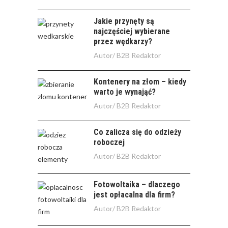
Jakie przynęty są
najczęściej wybierane
przez wędkarzy?
Autor/
B2B Redaktor
Kontenery na złom – kiedy
warto je wynająć?
Autor/
B2B Redaktor
Co zalicza się do odzieży
roboczej
Autor/
B2B Redaktor
Fotowoltaika – dlaczego
jest opłacalna dla firm?
Autor/
B2B Redaktor