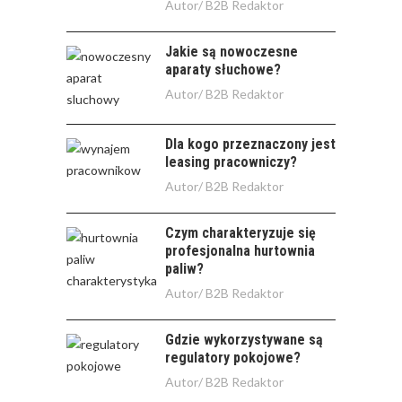
Autor/
B2B Redaktor
Jakie są nowoczesne
aparaty słuchowe?
Autor/
B2B Redaktor
Dla kogo przeznaczony jest
leasing pracowniczy?
Autor/
B2B Redaktor
Czym charakteryzuje się
profesjonalna hurtownia
paliw?
Autor/
B2B Redaktor
Gdzie wykorzystywane są
regulatory pokojowe?
Autor/
B2B Redaktor