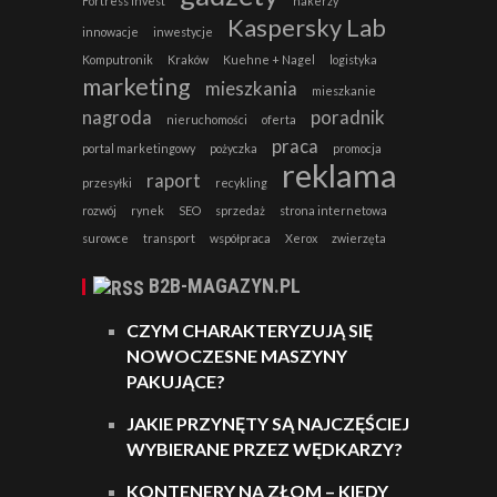
Fortress Invest
hakerzy
Kaspersky Lab
innowacje
inwestycje
Komputronik
Kraków
Kuehne + Nagel
logistyka
marketing
mieszkania
mieszkanie
nagroda
poradnik
nieruchomości
oferta
praca
portal marketingowy
pożyczka
promocja
reklama
raport
przesyłki
recykling
rozwój
rynek
SEO
sprzedaż
strona internetowa
surowce
transport
współpraca
Xerox
zwierzęta
B2B-MAGAZYN.PL
CZYM CHARAKTERYZUJĄ SIĘ
NOWOCZESNE MASZYNY
PAKUJĄCE?
JAKIE PRZYNĘTY SĄ NAJCZĘŚCIEJ
WYBIERANE PRZEZ WĘDKARZY?
KONTENERY NA ZŁOM – KIEDY