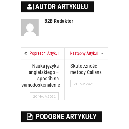
AUTOR ARTYKUŁU
B2B Redaktor
Poprzedni Artykuł
Następny Artykuł
Nauka języka
Skuteczność
angielskiego –
metody Callana
sposób na
9 LIPCA 2021
samodoskonalenie
20 MAJA 2021
PODOBNE ARTYKUŁY