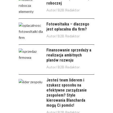
roboczej
Autor/
B2B Redaktor
Fotowoltaika – dlaczego
jest opłacalna dla firm?
Autor/
B2B Redaktor
Finansowanie sprzedaży a
realizacja ambitnych
planów rozwoju
Autor/
B2B Redaktor
Jesteś team liderem i
szukasz sposobu na
efektywne zarządzanie
zespołem? Style
kierowania Blancharda
mogą Ci pomóc!
Autor/
B2B Redaktor