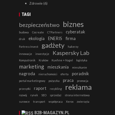
Zdrowie
(6)
TAGI
biznes
bezpieczeństwo
cyberatak
budowa
Cocreate
CTPartners
ekologia
ENERIS
firma
druk
gadżety
Fortress Invest
hakerzy
Kaspersky Lab
innowacje
inwestycje
Komputronik
Kraków
Kuehne + Nagel
logistyka
marketing
mieszkania
mieszkanie
nagroda
poradnik
nieruchomości
oferta
praca
portal marketingowy
pożyczka
promocja
reklama
raport
przesyłki
recykling
rozwój
rynek
SEO
sprzedaż
strona internetowa
surowce
transport
współpraca
Xerox
zwierzęta
B2B-MAGAZYN.PL