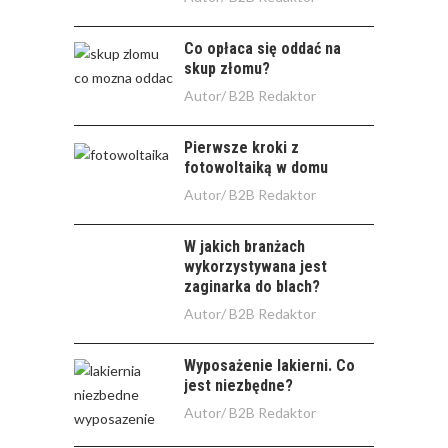
Co opłaca się oddać na
skup złomu?
Autor/
B2B Redaktor
Pierwsze kroki z
fotowoltaiką w domu
Autor/
B2B Redaktor
W jakich branżach
wykorzystywana jest
zaginarka do blach?
Autor/
B2B Redaktor
Wyposażenie lakierni. Co
jest niezbędne?
Autor/
B2B Redaktor