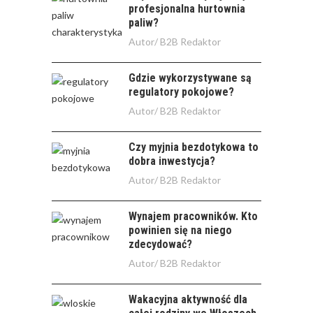
profesjonalna hurtownia
paliw?
Autor/
B2B Redaktor
Gdzie wykorzystywane są
regulatory pokojowe?
Autor/
B2B Redaktor
Czy myjnia bezdotykowa to
dobra inwestycja?
Autor/
B2B Redaktor
Wynajem pracowników. Kto
powinien się na niego
zdecydować?
Autor/
B2B Redaktor
Wakacyjna aktywność dla