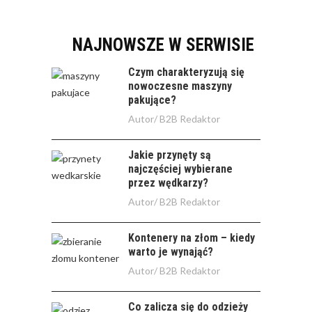
NAJNOWSZE W SERWISIE
Czym charakteryzują się
nowoczesne maszyny
pakujące?
Autor/
B2B Redaktor
Jakie przynęty są
najczęściej wybierane
przez wędkarzy?
Autor/
B2B Redaktor
Kontenery na złom – kiedy
warto je wynająć?
Autor/
B2B Redaktor
Co zalicza się do odzieży