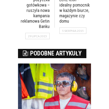
gotówkowa –
idealny pomocnik
ruszyła nowa
w każdym biurze,
kampania
magazynie czy
reklamowa Getin
domu
Banku
5 SIERPNIA 2015
29 LIPCA 2015
PODOBNE ARTYKUŁY