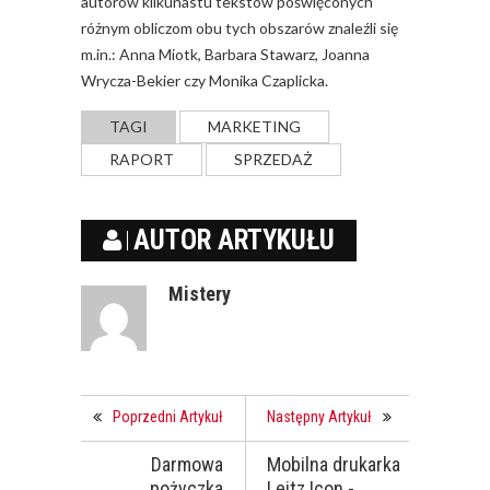
autorów kilkunastu tekstów poświęconych
różnym obliczom obu tych obszarów znaleźli się
m.in.: Anna Miotk, Barbara Stawarz, Joanna
Wrycza-Bekier czy Monika Czaplicka.
TAGI
MARKETING
RAPORT
SPRZEDAŻ
AUTOR ARTYKUŁU
Mistery
Poprzedni Artykuł
Następny Artykuł
Darmowa
Mobilna drukarka
pożyczka
Leitz Icon -