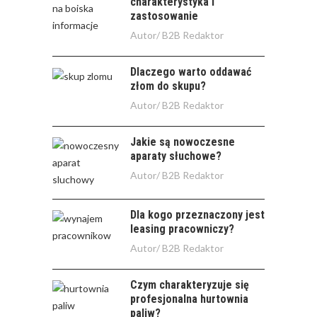
charakterystyka i
zastosowanie
Autor/
B2B Redaktor
Dlaczego warto oddawać
złom do skupu?
Autor/
B2B Redaktor
Jakie są nowoczesne
aparaty słuchowe?
Autor/
B2B Redaktor
Dla kogo przeznaczony jest
leasing pracowniczy?
Autor/
B2B Redaktor
Czym charakteryzuje się
profesjonalna hurtownia
paliw?