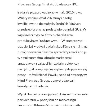
Progress Group i Instytut badawczy IPC.
Badanie przeprowadzono w maju 2015 roku.
Wzięły w nim udział 202 firmy i osoby,
kwalifikowane do małych, średnich i dużych
przedsiębiorstw na podstawie definicji GUS. W
większości były to firmy o charakterze
produkcyjnym i usługowym. – W tegorocznej –
trzeciej już – edycji badań skupiliśmy się m.in.: na
funkcjonowaniu działów sprzedaży i marketingu
w strukturze firm, obrazie marketera i
sprzedawcy, realizacji ich zadań i celów czy
narzędzi, jakie najczęściej wykorzystują w swojej
pracy – mówi Michał Pawlik, head of strategy w
Mind Progress Group, pomysłodawca i
koordynator badania.
Wyniki badań pokazują dość duże zróżnicowanie
polskich firm w podejściu do marketingu i
sprzedaży. Skłonność do zatrudniania osób