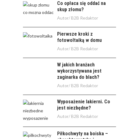
Co opłaca się oddać na
skup złomu?
Autor/
B2B Redaktor
Pierwsze kroki z
fotowoltaiką w domu
Autor/
B2B Redaktor
W jakich branżach
wykorzystywana jest
zaginarka do blach?
Autor/
B2B Redaktor
Wyposażenie lakierni. Co
jest niezbędne?
Autor/
B2B Redaktor
Piłkochwyty na boiska –