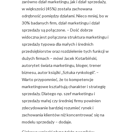
zarówno dział marketingu, jak i dział sprzedaży,
w większości (45%) została zachowana
odrębność pomiędzy działami. Nieco mniej, bo w
30% badanych firm, dział marketingu i dział
sprzedaży są połączone. – Dość dobrze
widoczna jest połączona struktura marketingu i
sprzedaży typowa dla małych i średnich
przedsiębiorstw oraz rozdzielenie tych funkcji w
dużych firmach – mówi Jacek Kotarbiński,
autorytet świata marketingu, bloger, trener
biznesu, autor książki „Sztuka rynkologii”. –
Warto przypomnieć, że to kompetencje
marketingowe kształtują charakter i strategię
sprzedaży. Dlatego np. szef marketingu i
sprzedaży małej czy średniej firmy powinien
zdecydowanie bardziej rozumieć rynek i
zachowania klientów niż koncentrować się na
modelu sprzedaży – dodaje.
Ciekawe wnioski płyną także z wyników