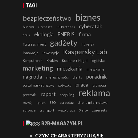
TAGI
biznes
bezpieczeństwo
cyberatak
budowa
Cocreate
CTPartners
ekologia
ENERIS
firma
druk
gadżety
Fortress Invest
hakerzy
Kaspersky Lab
innowacje
inwestycje
Komputronik
Kraków
Kuehne + Nagel
logistyka
marketing
mieszkania
mieszkanie
nagroda
poradnik
nieruchomości
oferta
praca
portal marketingowy
pożyczka
promocja
reklama
raport
przesyłki
recykling
rozwój
rynek
SEO
sprzedaż
strona internetowa
surowce
transport
współpraca
Xerox
zwierzęta
B2B-MAGAZYN.PL
CZYM CHARAKTERYZUJĄ SIĘ