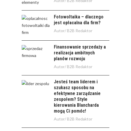
Autor/
B2B Redaktor
Fotowoltaika – dlaczego
jest opłacalna dla firm?
Autor/
B2B Redaktor
Finansowanie sprzedaży a
realizacja ambitnych
planów rozwoju
Autor/
B2B Redaktor
Jesteś team liderem i
szukasz sposobu na
efektywne zarządzanie
zespołem? Style
kierowania Blancharda
mogą Ci pomóc!
Autor/
B2B Redaktor