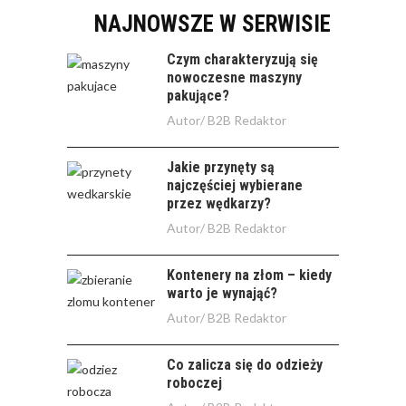
NAJNOWSZE W SERWISIE
Czym charakteryzują się
nowoczesne maszyny
pakujące?
Autor/
B2B Redaktor
Jakie przynęty są
najczęściej wybierane
przez wędkarzy?
Autor/
B2B Redaktor
Kontenery na złom – kiedy
warto je wynająć?
Autor/
B2B Redaktor
Co zalicza się do odzieży
roboczej