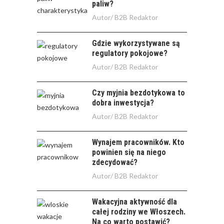
paliw?
Autor/
B2B Redaktor
Gdzie wykorzystywane są
regulatory pokojowe?
Autor/
B2B Redaktor
Czy myjnia bezdotykowa to
dobra inwestycja?
Autor/
B2B Redaktor
Wynajem pracowników. Kto
powinien się na niego
zdecydować?
Autor/
B2B Redaktor
Wakacyjna aktywność dla
całej rodziny we Włoszech.
Na co warto postawić?