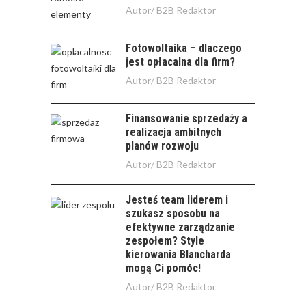
Autor/
B2B Redaktor
Fotowoltaika – dlaczego
jest opłacalna dla firm?
Autor/
B2B Redaktor
Finansowanie sprzedaży a
realizacja ambitnych
planów rozwoju
Autor/
B2B Redaktor
Jesteś team liderem i
szukasz sposobu na
efektywne zarządzanie
zespołem? Style
kierowania Blancharda
mogą Ci pomóc!
Autor/
B2B Redaktor