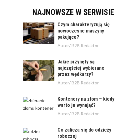
NAJNOWSZE W SERWISIE
Czym charakteryzują się
nowoczesne maszyny
pakujące?
Autor/
B2B Redaktor
Jakie przynęty są
najczęściej wybierane
przez wędkarzy?
Autor/
B2B Redaktor
Kontenery na złom – kiedy
warto je wynająć?
Autor/
B2B Redaktor
Co zalicza się do odzieży
roboczej