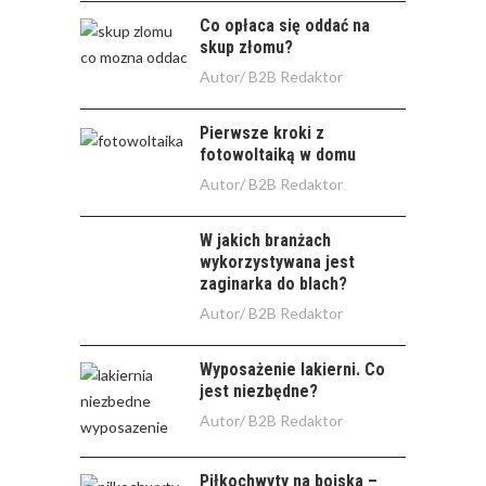
Co opłaca się oddać na
skup złomu?
Autor/
B2B Redaktor
Pierwsze kroki z
fotowoltaiką w domu
Autor/
B2B Redaktor
W jakich branżach
wykorzystywana jest
zaginarka do blach?
Autor/
B2B Redaktor
Wyposażenie lakierni. Co
jest niezbędne?
Autor/
B2B Redaktor
Piłkochwyty na boiska –