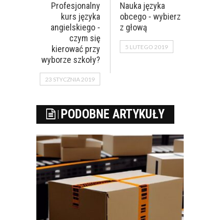
Profesjonalny
Nauka języka
kurs języka
obcego - wybierz
angielskiego -
z głową
czym się
5 LUTEGO 2019
kierować przy
wyborze szkoły?
23 STYCZNIA 2019
PODOBNE ARTYKUŁY