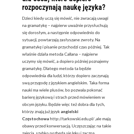
rozpoczynają naukę języka?
Dzieci kiedy uczą się mówić, nie zwracają uwagi
na gramatykę – najpierw uważnie przysłuchują
się dorosłym, a następnie odpowiednio do
sytuacji, powtarzają zasłyszane zwroty. Na
gramatykę i pisanie przychodzi czas później. Tak
właśnie działa metoda Callana – najpierw
uczymy się mówić, a dopiero później poznajemy
gramatykę. Dlatego metoda ta będzie
odpowiednia dla ludzi, którzy dopiero zaczynają
swą przygodę z językiem angielskim. Taka forma
nauki ma wiele plusów, bo pozwala pokonać
barierę językową i strach przed mówieniem w
obcym języku. Będzie więc też dobra dla tych,
którzy znają już język
angielski
Częstochowa
http://tarkowski.edu.pl/
,ale mają
obawy przed konwersacją. Uczęszczając na takie
zajęcia, szybko pozbędą się lęku i zaczną