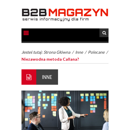
Jesteś tutaj:
Strona Główna
/
Inne
/
Polecane
/
Niezawodna metoda Callana?
INNE