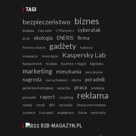
TAGI
biznes
bezpieczeństwo
cyberatak
budowa
Cocreate
CTPartners
ekologia
ENERIS
firma
druk
gadżety
Fortress Invest
hakerzy
Kaspersky Lab
innowacje
inwestycje
Komputronik
Kraków
Kuehne + Nagel
logistyka
marketing
mieszkania
mieszkanie
nagroda
poradnik
nieruchomości
oferta
praca
portal marketingowy
pożyczka
promocja
reklama
raport
przesyłki
recykling
rozwój
rynek
SEO
sprzedaż
strona internetowa
surowce
transport
współpraca
Xerox
zwierzęta
B2B-MAGAZYN.PL