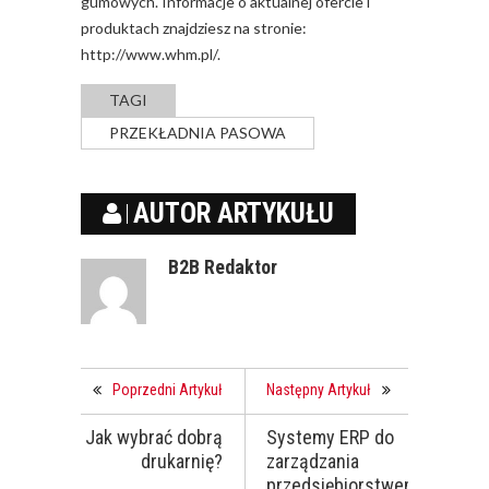
gumowych. Informacje o aktualnej ofercie i
produktach znajdziesz na stronie:
http://www.whm.pl/
.
TAGI
PRZEKŁADNIA PASOWA
AUTOR ARTYKUŁU
B2B Redaktor
Poprzedni Artykuł
Następny Artykuł
Jak wybrać dobrą
Systemy ERP do
drukarnię?
zarządzania
przedsiębiorstwem