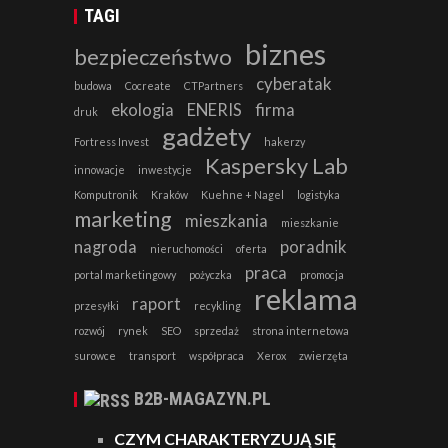
TAGI
biznes
bezpieczeństwo
cyberatak
budowa
Cocreate
CTPartners
ekologia
ENERIS
firma
druk
gadżety
Fortress Invest
hakerzy
Kaspersky Lab
innowacje
inwestycje
Komputronik
Kraków
Kuehne + Nagel
logistyka
marketing
mieszkania
mieszkanie
nagroda
poradnik
nieruchomości
oferta
praca
portal marketingowy
pożyczka
promocja
reklama
raport
przesyłki
recykling
rozwój
rynek
SEO
sprzedaż
strona internetowa
surowce
transport
współpraca
Xerox
zwierzęta
B2B-MAGAZYN.PL
CZYM CHARAKTERYZUJĄ SIĘ