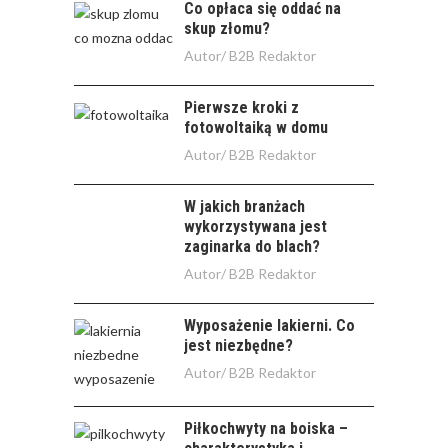
Co opłaca się oddać na
skup złomu?
Autor/
B2B Redaktor
Pierwsze kroki z
fotowoltaiką w domu
Autor/
B2B Redaktor
W jakich branżach
wykorzystywana jest
zaginarka do blach?
Autor/
B2B Redaktor
Wyposażenie lakierni. Co
jest niezbędne?
Autor/
B2B Redaktor
Piłkochwyty na boiska –