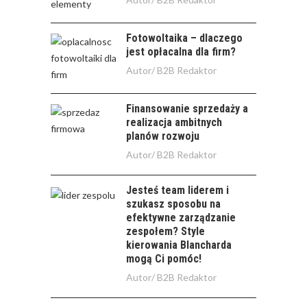
Fotowoltaika – dlaczego
jest opłacalna dla firm?
Autor/
B2B Redaktor
Finansowanie sprzedaży a
realizacja ambitnych
planów rozwoju
Autor/
B2B Redaktor
Jesteś team liderem i
szukasz sposobu na
efektywne zarządzanie
zespołem? Style
kierowania Blancharda
mogą Ci pomóc!
Autor/
B2B Redaktor