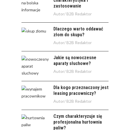
charakterystyka i
zastosowanie
Autor/
B2B Redaktor
Dlaczego warto oddawać
złom do skupu?
Autor/
B2B Redaktor
Jakie są nowoczesne
aparaty słuchowe?
Autor/
B2B Redaktor
Dla kogo przeznaczony jest
leasing pracowniczy?
Autor/
B2B Redaktor
Czym charakteryzuje się
profesjonalna hurtownia
paliw?