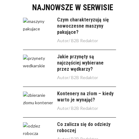
NAJNOWSZE W SERWISIE
Czym charakteryzują się
nowoczesne maszyny
pakujące?
Autor/
B2B Redaktor
Jakie przynęty są
najczęściej wybierane
przez wędkarzy?
Autor/
B2B Redaktor
Kontenery na złom – kiedy
warto je wynająć?
Autor/
B2B Redaktor
Co zalicza się do odzieży
roboczej
Autor/
B2B Redaktor