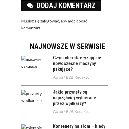
DODAJ KOMENTARZ
Musisz się
zalogować
, aby móc dodać
komentarz.
NAJNOWSZE W SERWISIE
Czym charakteryzują się
nowoczesne maszyny
pakujące?
Autor/
B2B Redaktor
Jakie przynęty są
najczęściej wybierane
przez wędkarzy?
Autor/
B2B Redaktor
Kontenery na złom – kiedy