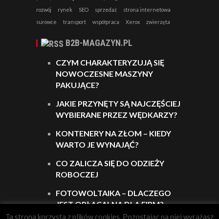
rozwój
rynek
SEO
sprzedaż
strona internetowa
surowce
transport
współpraca
Xerox
zwierzęta
B2B-MAGAZYN.PL
CZYM CHARAKTERYZUJĄ SIĘ
NOWOCZESNE MASZYNY
PAKUJĄCE?
JAKIE PRZYNĘTY SĄ NAJCZĘŚCIEJ
WYBIERANE PRZEZ WĘDKARZY?
KONTENERY NA ZŁOM – KIEDY
WARTO JE WYNAJĄĆ?
CO ZALICZA SIĘ DO ODZIEŻY
ROBOCZEJ
FOTOWOLTAIKA – DLACZEGO
JEST OPŁACALNA DLA FIRM?
Ta strona korzysta z plików cookies. Pozostając na niej wyrażasz