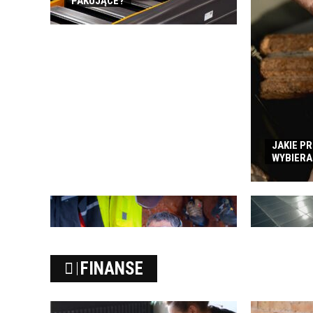
PAKUJĄCE?
JAKIE P
WYBIERA
FOTOWOLTA
FINANSE
JEST OPŁA
CO ZALICZA SIĘ DO ODZIEŻY