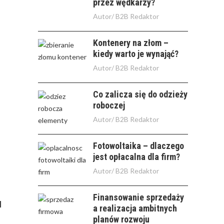
przez wędkarzy?
Autor/
B2B Redaktor
Kontenery na złom –
kiedy warto je wynająć?
Autor/
B2B Redaktor
Co zalicza się do odzieży
roboczej
Autor/
B2B Redaktor
Fotowoltaika – dlaczego
jest opłacalna dla firm?
Autor/
B2B Redaktor
Finansowanie sprzedaży
a realizacja ambitnych
planów rozwoju