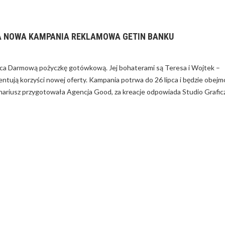
 NOWA KAMPANIA REKLAMOWA GETIN BANKU
DZAĆ WYDATKAMI
JAK WYRÓŻNIĆ PRODUKT NA
W FIRMIE?
RYNKU – PORADY
a Darmową pożyczkę gotówkową. Jej bohaterami są Teresa i Wojtek –
entują korzyści nowej oferty. Kampania potrwa do 26 lipca i będzie obej
enariusz przygotowała Agencja Good, za kreacje odpowiada Studio Grafic