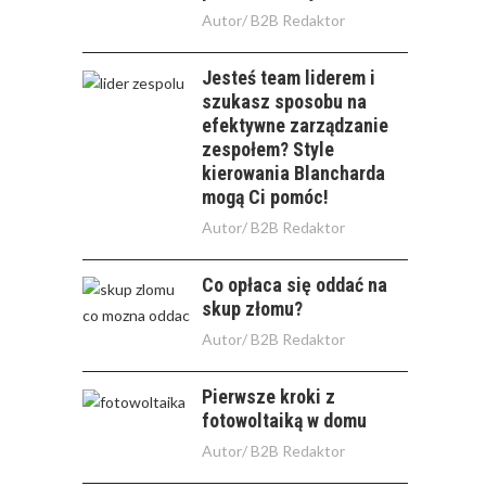
Autor/
B2B Redaktor
Jesteś team liderem i
szukasz sposobu na
efektywne zarządzanie
zespołem? Style
kierowania Blancharda
mogą Ci pomóc!
Autor/
B2B Redaktor
Co opłaca się oddać na
skup złomu?
Autor/
B2B Redaktor
Pierwsze kroki z
fotowoltaiką w domu
Autor/
B2B Redaktor