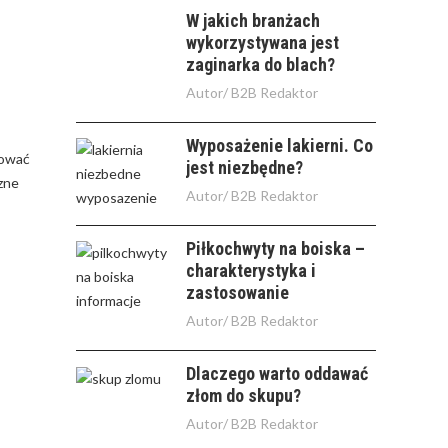
W jakich branżach
wykorzystywana jest
zaginarka do blach?
Autor/
B2B Redaktor
Wyposażenie lakierni. Co
mować
jest niezbędne?
zne
Autor/
B2B Redaktor
Piłkochwyty na boiska –
charakterystyka i
zastosowanie
Autor/
B2B Redaktor
Dlaczego warto oddawać
złom do skupu?
Autor/
B2B Redaktor