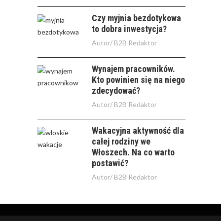
Czy myjnia bezdotykowa
to dobra inwestycja?
Autor/
B2B Redaktor
Wynajem pracowników.
Kto powinien się na niego
zdecydować?
Autor/
B2B Redaktor
Wakacyjna aktywność dla
całej rodziny we
Włoszech. Na co warto
postawić?
Autor/
B2B Redaktor