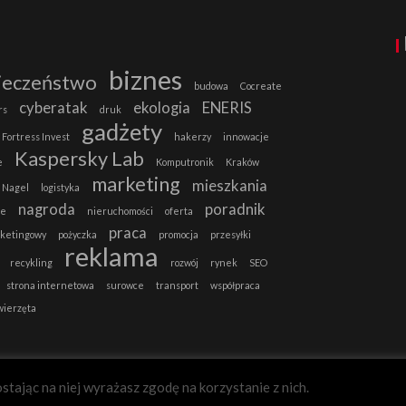
biznes
ieczeństwo
budowa
Cocreate
cyberatak
ekologia
ENERIS
rs
druk
gadżety
Fortress Invest
hakerzy
innowacje
Kaspersky Lab
e
Komputronik
Kraków
marketing
mieszkania
 Nagel
logistyka
nagroda
poradnik
ie
nieruchomości
oferta
praca
rketingowy
pożyczka
promocja
przesyłki
reklama
recykling
rozwój
rynek
SEO
strona internetowa
surowce
transport
współpraca
wierzęta
stając na niej wyrażasz zgodę na korzystanie z nich.
B2B-MAGAZYN.PL
Zgadzam się.