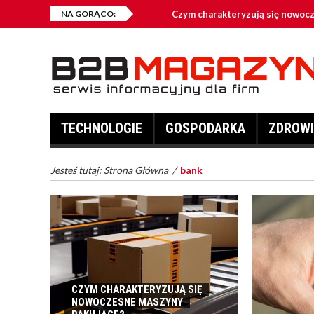
NA GORĄCO:
Czym charakteryzują się nowoc
Jakie przynęty są najczęściej w
Kontenery na złom – kiedy warto
Co zalicza się do odzieży robocz
TECHNOLOGIE
GOSPODARKA
ZDROWI
Fotowoltaika – dlaczego jest opł
Jesteś tutaj:
Strona Główna
/
bank
CZYM CHARAKTERYZUJĄ SIĘ
NOWOCZESNE MASZYNY