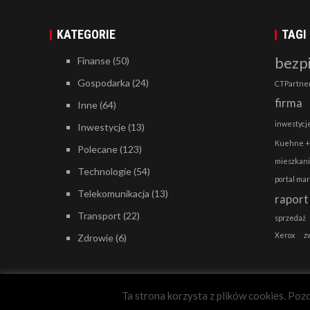
KATEGORIE
TAGI
bezp
Finanse
(50)
Gospodarka
(24)
CTPartne
firma
Inne
(64)
inwestycj
Inwestycje
(13)
Kuehne +
Polecane
(123)
mieszkan
Technologie
(54)
portal ma
Telekomunikacja
(13)
raport
Transport
(22)
sprzedaż
Xerox
z
Zdrowie
(6)
Ta strona korzysta z plików cookies. Pozo