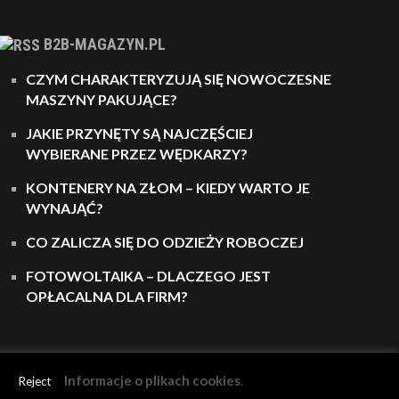
B2B-MAGAZYN.PL
CZYM CHARAKTERYZUJĄ SIĘ NOWOCZESNE
MASZYNY PAKUJĄCE?
JAKIE PRZYNĘTY SĄ NAJCZĘŚCIEJ
WYBIERANE PRZEZ WĘDKARZY?
KONTENERY NA ZŁOM – KIEDY WARTO JE
WYNAJĄĆ?
CO ZALICZA SIĘ DO ODZIEŻY ROBOCZEJ
FOTOWOLTAIKA – DLACZEGO JEST
OPŁACALNA DLA FIRM?
Informacje o plikach cookies
.
Reject