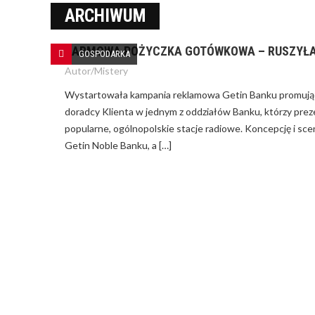
ARCHIWUM
DARMOWA POŻYCZKA GOTÓWKOWA – RUSZYŁA
JAK ZARZĄ
GOSPODARKA
ZA PALIWO 
Autor/
Mistery
Wystartowała kampania reklamowa Getin Banku promując
NA CZYM POLEGA KREDYT Z
GWARANCJĄ DE MINIMIS?
doradcy Klienta w jednym z oddziałów Banku, którzy prez
popularne, ogólnopolskie stacje radiowe. Koncepcję i sc
Getin Noble Banku, a […]