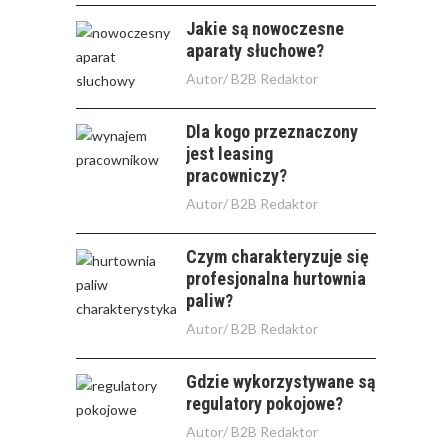
Jakie są nowoczesne
aparaty słuchowe?
Autor/
B2B Redaktor
Dla kogo przeznaczony
jest leasing
pracowniczy?
Autor/
B2B Redaktor
Czym charakteryzuje się
profesjonalna hurtownia
paliw?
Autor/
B2B Redaktor
Gdzie wykorzystywane są
regulatory pokojowe?
Autor/
B2B Redaktor