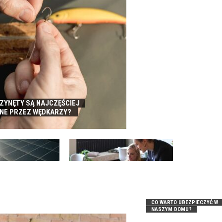
RZYNĘTY SĄ NAJCZĘŚCIEJ
NE PRZEZ WĘDKARZY?
FINANSOWANIE SPRZEDAŻY A
IKA – DLACZEGO
REALIZACJA AMBITNYCH
CALNA DLA FIRM?
PLANÓW ROZWOJU
CO WARTO UBEZPIECZYĆ W
NASZYM DOMU?