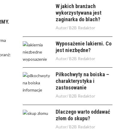
W jakich branżach
wykorzystywana jest
zaginarka do blach?
RMY.
Autor/
B2B Redaktor
irma
Wyposażenie lakierni. Co
jest niezbędne?
branż:
Autor/
B2B Redaktor
Piłkochwyty na boiska –
charakterystyka i
zastosowanie
Autor/
B2B Redaktor
Dlaczego warto oddawać
złom do skupu?
Autor/
B2B Redaktor