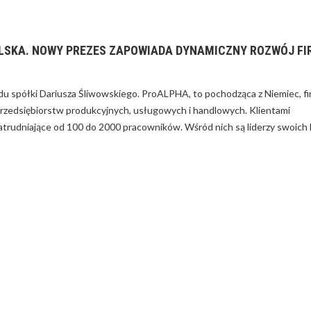
LSKA. NOWY PREZES ZAPOWIADA DYNAMICZNY ROZWÓJ FI
JAK WYRÓŻNIĆ PRODUKT NA
RYNKU – PORADY
 spółki Dariusza Śliwowskiego. ProALPHA, to pochodząca z Niemiec, f
 przedsiębiorstw produkcyjnych, usługowych i handlowych. Klientami
zatrudniające od 100 do 2000 pracowników. Wśród nich są liderzy swoich 