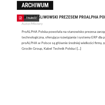
ARCHIWUM
DARIUSZ ŚLIWOWSKI PREZESEM PROALPHA PO
FINANSE
Autor/
Mistery
ProALPHA Polska powołała na stanowisko prezesa zarządu
NA CZYM POLEGA KREDYT Z
GWARANCJĄ DE MINIMIS?
technologiczna, oferująca rozwiązania i systemy ERP dla
proALPHA w Polsce są głównie średniej wielkości firmy, 
Groclin Group, Kabel Technik Polska i […]