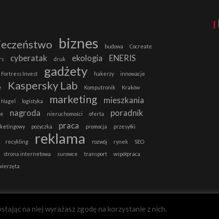
biznes
ieczeństwo
budowa
Cocreate
cyberatak
ekologia
ENERIS
rs
druk
gadżety
Fortress Invest
hakerzy
innowacje
Kaspersky Lab
e
Komputronik
Kraków
marketing
mieszkania
 Nagel
logistyka
nagroda
poradnik
ie
nieruchomości
oferta
praca
rketingowy
pożyczka
promocja
przesyłki
reklama
recykling
rozwój
rynek
SEO
strona internetowa
surowce
transport
współpraca
wierzęta
stając na niej wyrażasz zgodę na korzystanie z nich.
B2B-MAGAZYN.PL
Zgadzam się.