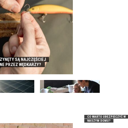
RZYNĘTY SĄ NAJCZĘŚCIEJ
NE PRZEZ WĘDKARZY?
FINANSOWANIE SPRZEDAŻY A
IKA – DLACZEGO
REALIZACJA AMBITNYCH
CALNA DLA FIRM?
PLANÓW ROZWOJU
CO WARTO UBEZPIECZYĆ W
NASZYM DOMU?