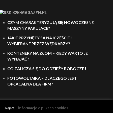
B2B-MAGAZYN.PL
CZYM CHARAKTERYZUJĄ SIĘ NOWOCZESNE
MASZYNY PAKUJĄCE?
JAKIE PRZYNĘTY SĄ NAJCZĘŚCIEJ
WYBIERANE PRZEZ WĘDKARZY?
KONTENERY NA ZŁOM – KIEDY WARTO JE
WYNAJĄĆ?
CO ZALICZA SIĘ DO ODZIEŻY ROBOCZEJ
FOTOWOLTAIKA – DLACZEGO JEST
OPŁACALNA DLA FIRM?
Informacje o plikach cookies
.
Reject