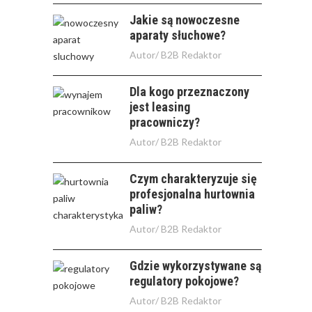
Jakie są nowoczesne
aparaty słuchowe?
Autor/
B2B Redaktor
Dla kogo przeznaczony
jest leasing
pracowniczy?
Autor/
B2B Redaktor
Czym charakteryzuje się
profesjonalna hurtownia
paliw?
Autor/
B2B Redaktor
Gdzie wykorzystywane są
regulatory pokojowe?
Autor/
B2B Redaktor