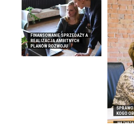
ROBOCZEJ
FINANSOWANIE SPRZEDAŻY A
REALIZACJA AMBITNYCH
PLANÓW ROZWOJU
SPRAWOZ
KOGO O
JAK ZARZĄ
ZA PALIWO 