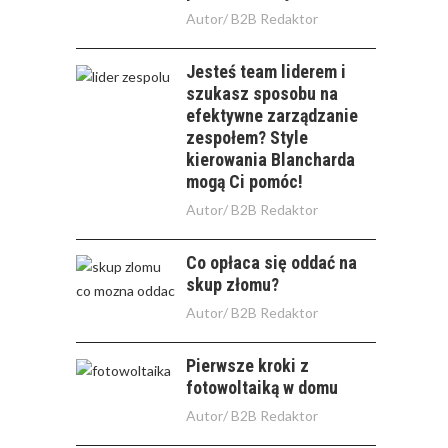
Autor/
B2B Redaktor
Jesteś team liderem i
szukasz sposobu na
efektywne zarządzanie
zespołem? Style
kierowania Blancharda
mogą Ci pomóc!
Autor/
B2B Redaktor
Co opłaca się oddać na
skup złomu?
Autor/
B2B Redaktor
Pierwsze kroki z
fotowoltaiką w domu
Autor/
B2B Redaktor