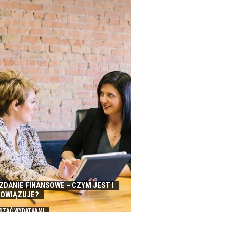
DANIE FINANSOWE – CZYM JEST I
BOWIĄZUJE?
DZAĆ WYDATKAMI
W FIRMIE?