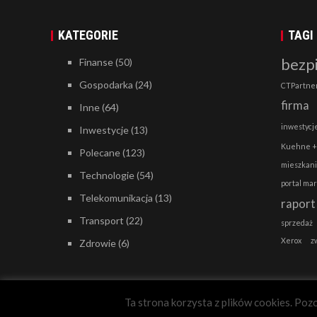
KATEGORIE
TAGI
bezp
Finanse
(50)
Gospodarka
(24)
CTPartne
firma
Inne
(64)
inwestycj
Inwestycje
(13)
Kuehne +
Polecane
(123)
mieszkan
Technologie
(54)
portal ma
Telekomunikacja
(13)
raport
Transport
(22)
sprzedaż
Xerox
z
Zdrowie
(6)
Ta strona korzysta z plików cookies. Pozo