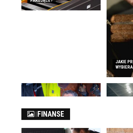
PAKUJĄCE?
JAKIE P
WYBIERA
FOTOWOLTA
FINANSE
JEST OPŁA
CO ZALICZA SIĘ DO ODZIEŻY