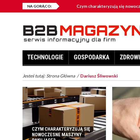
NA GORĄCO:
Czym charakteryzują się nowoc
Jakie przynęty są najczęściej w
Kontenery na złom – kiedy warto
Co zalicza się do odzieży robocz
TECHNOLOGIE
GOSPODARKA
ZDROWI
Fotowoltaika – dlaczego jest opł
Jesteś tutaj:
Strona Główna
/
Dariusz Śliwowski
CZYM CHARAKTERYZUJĄ SIĘ
NOWOCZESNE MASZYNY