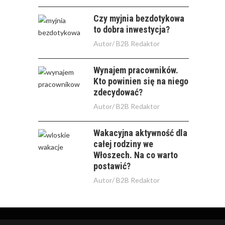
Czy myjnia bezdotykowa
to dobra inwestycja?
Autor/
B2B Redaktor
Wynajem pracowników.
Kto powinien się na niego
zdecydować?
Autor/
B2B Redaktor
Wakacyjna aktywność dla
całej rodziny we
Włoszech. Na co warto
postawić?
Autor/
B2B Redaktor