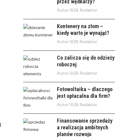
przez wędkarzy?
Autor/
B2B Redaktor
Kontenery na złom –
kiedy warto je wynająć?
Autor/
B2B Redaktor
Co zalicza się do odzieży
roboczej
Autor/
B2B Redaktor
Fotowoltaika – dlaczego
jest opłacalna dla firm?
Autor/
B2B Redaktor
Finansowanie sprzedaży
a realizacja ambitnych
planów rozwoju