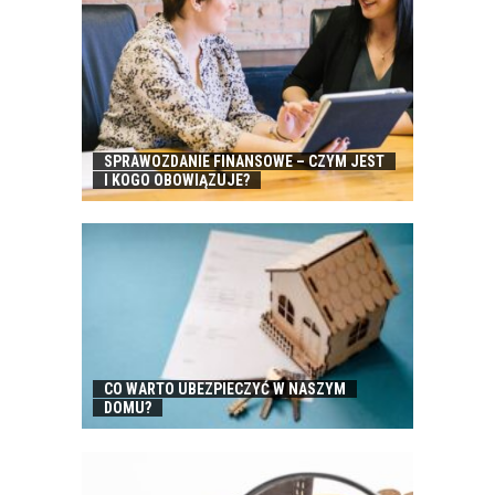
SPRAWOZDANIE FINANSOWE – CZYM JEST
I KOGO OBOWIĄZUJE?
CO WARTO UBEZPIECZYĆ W NASZYM
DOMU?