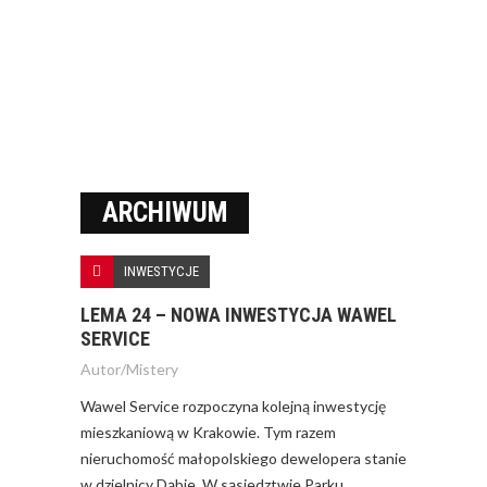
ARCHIWUM
INWESTYCJE
LEMA 24 – NOWA INWESTYCJA WAWEL
SERVICE
Autor/
Mistery
Wawel Service rozpoczyna kolejną inwestycję
mieszkaniową w Krakowie. Tym razem
nieruchomość małopolskiego dewelopera stanie
w dzielnicy Dąbie. W sąsiedztwie Parku