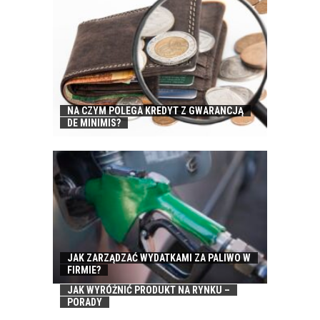
NA CZYM POLEGA KREDYT Z GWARANCJĄ
DE MINIMIS?
JAK ZARZĄDZAĆ WYDATKAMI ZA PALIWO W
FIRMIE?
JAK WYRÓŻNIĆ PRODUKT NA RYNKU –
PORADY