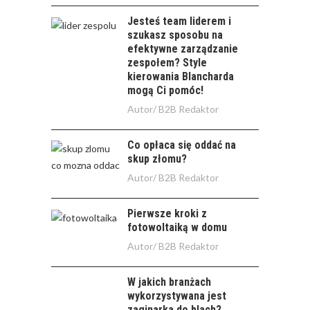
Jesteś team liderem i
szukasz sposobu na
efektywne zarządzanie
zespołem? Style
kierowania Blancharda
mogą Ci pomóc!
Autor/
B2B Redaktor
Co opłaca się oddać na
skup złomu?
Autor/
B2B Redaktor
Pierwsze kroki z
fotowoltaiką w domu
Autor/
B2B Redaktor
W jakich branżach
wykorzystywana jest
zaginarka do blach?