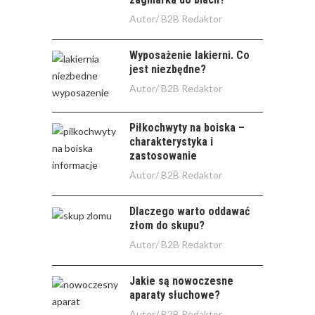
Autor/
B2B Redaktor
Wyposażenie lakierni. Co
jest niezbędne?
Autor/
B2B Redaktor
Piłkochwyty na boiska –
charakterystyka i
zastosowanie
Autor/
B2B Redaktor
Dlaczego warto oddawać
złom do skupu?
Autor/
B2B Redaktor
Jakie są nowoczesne
aparaty słuchowe?
Autor/
B2B Redaktor