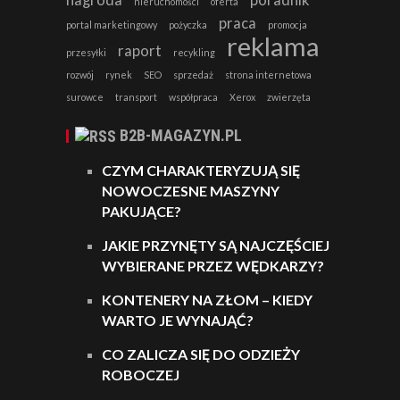
nieruchomości
oferta
praca
portal marketingowy
pożyczka
promocja
reklama
raport
przesyłki
recykling
rozwój
rynek
SEO
sprzedaż
strona internetowa
surowce
transport
współpraca
Xerox
zwierzęta
B2B-MAGAZYN.PL
CZYM CHARAKTERYZUJĄ SIĘ
NOWOCZESNE MASZYNY
PAKUJĄCE?
JAKIE PRZYNĘTY SĄ NAJCZĘŚCIEJ
WYBIERANE PRZEZ WĘDKARZY?
KONTENERY NA ZŁOM – KIEDY
WARTO JE WYNAJĄĆ?
CO ZALICZA SIĘ DO ODZIEŻY
ROBOCZEJ