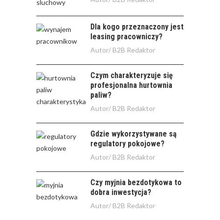
Dla kogo przeznaczony jest
leasing pracowniczy?
Autor/
B2B Redaktor
Czym charakteryzuje się
profesjonalna hurtownia
paliw?
Autor/
B2B Redaktor
Gdzie wykorzystywane są
regulatory pokojowe?
Autor/
B2B Redaktor
Czy myjnia bezdotykowa to
dobra inwestycja?
Autor/
B2B Redaktor