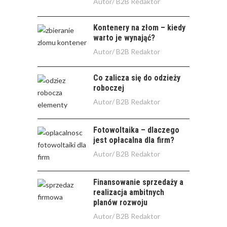
Autor/
B2B Redaktor
Kontenery na złom – kiedy
warto je wynająć?
Autor/
B2B Redaktor
Co zalicza się do odzieży
roboczej
Autor/
B2B Redaktor
Fotowoltaika – dlaczego
jest opłacalna dla firm?
Autor/
B2B Redaktor
Finansowanie sprzedaży a
realizacja ambitnych
planów rozwoju
Autor/
B2B Redaktor