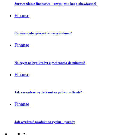
Sprawozdanie finansowe – czym jest i kogo obowiązuje?
Finanse
Co warto ubezpieczyć w naszym domu?
Finanse
Na czym polega kredyt z gwarancją de minimis?
Finanse
Jak zarządzać wydatkami za paliwo w firmie?
Finanse
Jak wyróżnić produkt na rynku – porady