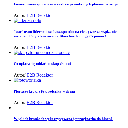
Finansowanie sprzedaży a realizacja ambitnych planów rozwoju
Autor/
B2B Redaktor
Jesteś team liderem i szukasz sposobu na efektywne zarządzanie
zespołem? Style kierowania Blancharda mogą Ci pomóc!
Autor/
B2B Redaktor
Co opłaca się oddać na skup złomu?
Autor/
B2B Redaktor
Pierwsze kroki z fotowoltaiką w domu
Autor/
B2B Redaktor
W jakich branżach wykorzystywana jest zaginarka do blach?