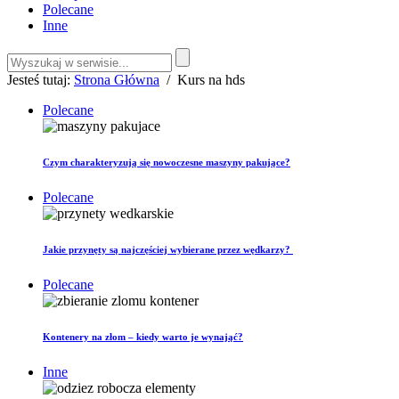
Polecane
Inne
Jesteś tutaj:
Strona Główna
/
Kurs na hds
Polecane
Czym charakteryzują się nowoczesne maszyny pakujące?
Polecane
Jakie przynęty są najczęściej wybierane przez wędkarzy?
Polecane
Kontenery na złom – kiedy warto je wynająć?
Inne