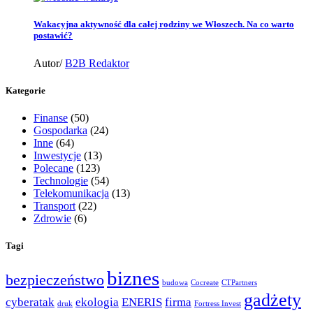
Wakacyjna aktywność dla całej rodziny we Włoszech. Na co warto
postawić?
Autor/
B2B Redaktor
Kategorie
Finanse
(50)
Gospodarka
(24)
Inne
(64)
Inwestycje
(13)
Polecane
(123)
Technologie
(54)
Telekomunikacja
(13)
Transport
(22)
Zdrowie
(6)
Tagi
biznes
bezpieczeństwo
budowa
Cocreate
CTPartners
gadżety
cyberatak
ekologia
ENERIS
firma
druk
Fortress Invest