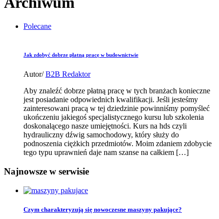
Archiwum
Polecane
Jak zdobyć dobrze płatną pracę w budownictwie
Autor/
B2B Redaktor
Aby znaleźć dobrze płatną pracę w tych branżach konieczne
jest posiadanie odpowiednich kwalifikacji. Jeśli jesteśmy
zainteresowani pracą w tej dziedzinie powinniśmy pomyśleć
ukończeniu jakiegoś specjalistycznego kursu lub szkolenia
doskonalącego nasze umiejętności. Kurs na hds czyli
hydrauliczny dźwig samochodowy, który służy do
podnoszenia ciężkich przedmiotów. Moim zdaniem zdobycie
tego typu uprawnień daje nam szanse na całkiem […]
Najnowsze w serwisie
Czym charakteryzują się nowoczesne maszyny pakujące?