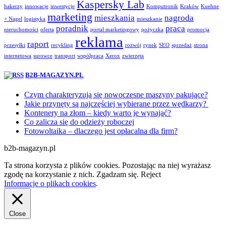
Kaspersky Lab
hakerzy
innowacje
inwestycje
Komputronik
Kraków
Kuehne
marketing
mieszkania
nagroda
+ Nagel
logistyka
mieszkanie
poradnik
praca
nieruchomości
oferta
portal marketingowy
pożyczka
promocja
reklama
raport
przesyłki
recykling
rozwój
rynek
SEO
sprzedaż
strona
internetowa
surowce
transport
współpraca
Xerox
zwierzęta
B2B-MAGAZYN.PL
Czym charakteryzują się nowoczesne maszyny pakujące?
Jakie przynęty są najczęściej wybierane przez wędkarzy?
Kontenery na złom – kiedy warto je wynająć?
Co zalicza się do odzieży roboczej
Fotowoltaika – dlaczego jest opłacalna dla firm?
b2b-magazyn.pl
Ta strona korzysta z plików cookies. Pozostając na niej wyrażasz
zgodę na korzystanie z nich.
Zgadzam się.
Reject
Informacje o plikach cookies
.
Close