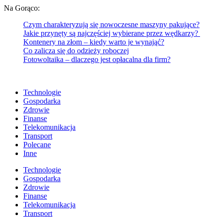
Na Gorąco:
Czym charakteryzują się nowoczesne maszyny pakujące?
Jakie przynęty są najczęściej wybierane przez wędkarzy?
Kontenery na złom – kiedy warto je wynająć?
Co zalicza się do odzieży roboczej
Fotowoltaika – dlaczego jest opłacalna dla firm?
Technologie
Gospodarka
Zdrowie
Finanse
Telekomunikacja
Transport
Polecane
Inne
Technologie
Gospodarka
Zdrowie
Finanse
Telekomunikacja
Transport