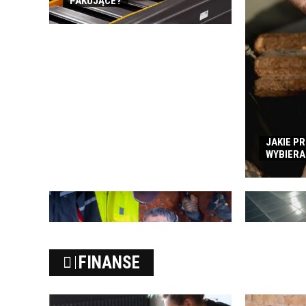
PAKUJĄCE?
JAKIE P
WYBIERA
FOTOWOLTA
FINANSE
JEST OPŁA
CO ZALICZA SIĘ DO ODZIEŻY