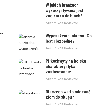
W jakich branżach
wykorzystywana jest
zaginarka do blach?
Autor/
B2B Redaktor
ni
Wyposażenie lakierni. Co
jest niezbędne?
Autor/
B2B Redaktor
Piłkochwyty na boiska –
charakterystyka i
zastosowanie
Autor/
B2B Redaktor
Dlaczego warto oddawać
złom do skupu?
Autor/
B2B Redaktor