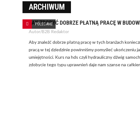
ARCHIWUM
JAK ZDOBYĆ DOBRZE PŁATNĄ PRACĘ W BUDOW
JAK ZARZĄ
POLECANE
ZA PALIWO 
Autor/
B2B Redaktor
Aby znaleźć dobrze płatną pracę w tych branżach konieczn
NA CZYM POLEGA KREDYT Z
GWARANCJĄ DE MINIMIS?
pracą w tej dziedzinie powinniśmy pomyśleć ukończeniu j
umiejętności. Kurs na hds czyli hydrauliczny dźwig samo
zdobycie tego typu uprawnień daje nam szanse na całkie