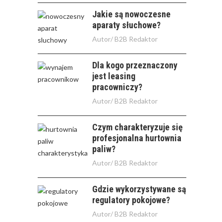
Jakie są nowoczesne
aparaty słuchowe?
Autor/
B2B Redaktor
Dla kogo przeznaczony
jest leasing
pracowniczy?
Autor/
B2B Redaktor
Czym charakteryzuje się
profesjonalna hurtownia
paliw?
Autor/
B2B Redaktor
Gdzie wykorzystywane są
regulatory pokojowe?
Autor/
B2B Redaktor