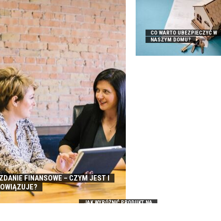
CO WARTO UBEZPIECZYĆ W
NASZYM DOMU?
DANIE FINANSOWE – CZYM JEST I
BOWIĄZUJE?
JAK WYRÓŻNIĆ PRODUKT NA
RYNKU – PORADY