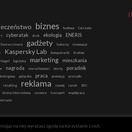
biznes
ieczeństwo
budowa
Cocreate
cyberatak
ekologia
ENERIS
rs
druk
gadżety
Fortress Invest
hakerzy
innowacje
Kaspersky Lab
e
Komputronik
Kraków
marketing
mieszkania
 Nagel
logistyka
nagroda
poradnik
ie
nieruchomości
oferta
praca
rketingowy
pożyczka
promocja
przesyłki
reklama
recykling
rozwój
rynek
SEO
strona internetowa
surowce
transport
współpraca
wierzęta
stając na niej wyrażasz zgodę na korzystanie z nich.
B2B-MAGAZYN.PL
Zgadzam się.