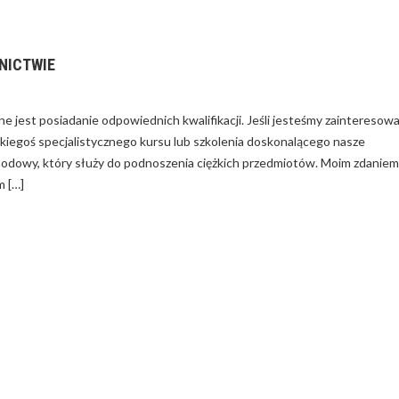
NICTWIE
DZAĆ WYDATKAMI
W FIRMIE?
e jest posiadanie odpowiednich kwalifikacji. Jeśli jesteśmy zainteresowa
akiegoś specjalistycznego kursu lub szkolenia doskonalącego nasze
chodowy, który służy do podnoszenia ciężkich przedmiotów. Moim zdaniem
m […]