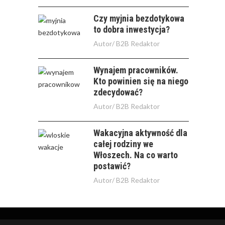
Czy myjnia bezdotykowa
to dobra inwestycja?
Autor/
B2B Redaktor
Wynajem pracowników.
Kto powinien się na niego
zdecydować?
Autor/
B2B Redaktor
Wakacyjna aktywność dla
całej rodziny we
Włoszech. Na co warto
postawić?
Autor/
B2B Redaktor