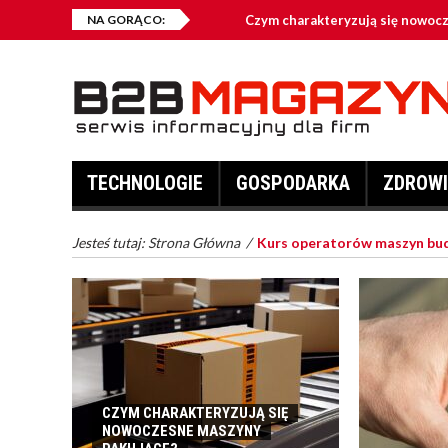
NA GORĄCO:
Czym charakteryzują się nowoc
Jakie przynęty są najczęściej w
Kontenery na złom – kiedy warto
Co zalicza się do odzieży robocz
TECHNOLOGIE
GOSPODARKA
ZDROWI
Fotowoltaika – dlaczego jest opł
Jesteś tutaj:
Strona Główna
/
Kurs operatorów maszyn bu
CZYM CHARAKTERYZUJĄ SIĘ
NOWOCZESNE MASZYNY