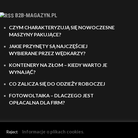
B2B-MAGAZYN.PL
CZYM CHARAKTERYZUJĄ SIĘ NOWOCZESNE
MASZYNY PAKUJĄCE?
JAKIE PRZYNĘTY SĄ NAJCZĘŚCIEJ
WYBIERANE PRZEZ WĘDKARZY?
KONTENERY NA ZŁOM – KIEDY WARTO JE
WYNAJĄĆ?
CO ZALICZA SIĘ DO ODZIEŻY ROBOCZEJ
FOTOWOLTAIKA – DLACZEGO JEST
OPŁACALNA DLA FIRM?
Informacje o plikach cookies
.
Reject