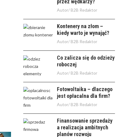
przez wędkarzy?
Autor/
B2B Redaktor
Kontenery na złom –
kiedy warto je wynająć?
Autor/
B2B Redaktor
Co zalicza się do odzieży
roboczej
Autor/
B2B Redaktor
Fotowoltaika – dlaczego
jest opłacalna dla firm?
Autor/
B2B Redaktor
Finansowanie sprzedaży
a realizacja ambitnych
planów rozwoju