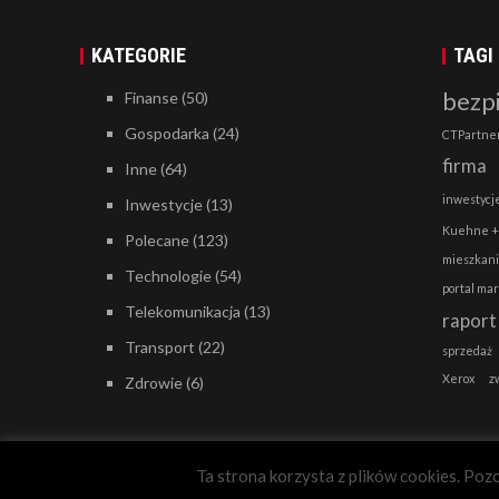
KATEGORIE
TAGI
bezp
Finanse
(50)
Gospodarka
(24)
CTPartne
firma
Inne
(64)
inwestycj
Inwestycje
(13)
Kuehne +
Polecane
(123)
mieszkan
Technologie
(54)
portal ma
Telekomunikacja
(13)
raport
Transport
(22)
sprzedaż
Xerox
z
Zdrowie
(6)
Ta strona korzysta z plików cookies. Pozo