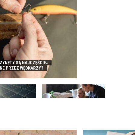
RZYNĘTY SĄ NAJCZĘŚCIEJ
NE PRZEZ WĘDKARZY?
FINANSOWANIE SPRZEDAŻY A
IKA – DLACZEGO
REALIZACJA AMBITNYCH
CALNA DLA FIRM?
PLANÓW ROZWOJU