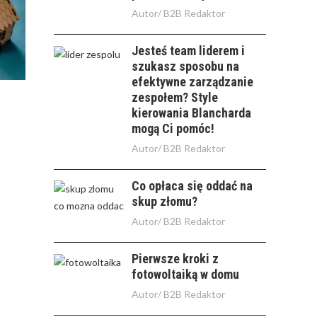
Autor/
B2B Redaktor
Jesteś team liderem i
szukasz sposobu na
efektywne zarządzanie
zespołem? Style
kierowania Blancharda
mogą Ci pomóc!
Autor/
B2B Redaktor
Co opłaca się oddać na
skup złomu?
Autor/
B2B Redaktor
Pierwsze kroki z
fotowoltaiką w domu
Autor/
B2B Redaktor