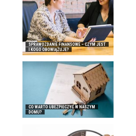
SPRAWOZDANIE FINANSOWE – CZYM JEST
I KOGO OBOWIĄZUJE?
CO WARTO UBEZPIECZYĆ W NASZYM
DOMU?