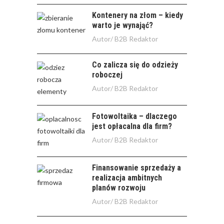
Kontenery na złom – kiedy
warto je wynająć?
Autor/
B2B Redaktor
Co zalicza się do odzieży
roboczej
Autor/
B2B Redaktor
Fotowoltaika – dlaczego
jest opłacalna dla firm?
Autor/
B2B Redaktor
Finansowanie sprzedaży a
realizacja ambitnych
planów rozwoju
Autor/
B2B Redaktor