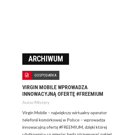
ARCHIWUM
GOSPODARKA
VIRGIN MOBILE WPROWADZA
INNOWACYJNĄ OFERTĘ #FREEMIUM
Autor/
Mistery
Virgin Mobile – największy wirtualny operator
telefonii komórkowej w Polsce – wprowadza
innowacyjną ofertę #FREEMIUM, dzięki której
użytkownicy co miesiąc będą otrzymywać pakiet