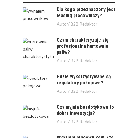
Dla kogo przeznaczony jest
leasing pracowniczy?
Autor/
B2B Redaktor
Czym charakteryzuje się
profesjonalna hurtownia
paliw?
Autor/
B2B Redaktor
Gdzie wykorzystywane są
regulatory pokojowe?
Autor/
B2B Redaktor
Czy myjnia bezdotykowa to
dobra inwestycja?
Autor/
B2B Redaktor
Wynajem pracowników. Kto