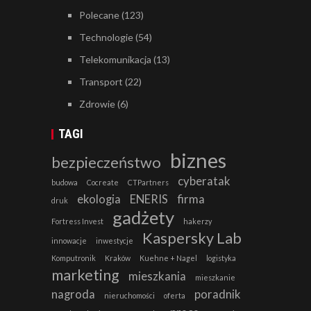
Polecane
(123)
Technologie
(54)
Telekomunikacja
(13)
Transport
(22)
Zdrowie
(6)
TAGI
biznes
bezpieczeństwo
cyberatak
budowa
Cocreate
CTPartners
ekologia
ENERIS
firma
druk
gadżety
Fortress Invest
hakerzy
Kaspersky Lab
innowacje
inwestycje
Komputronik
Kraków
Kuehne + Nagel
logistyka
marketing
mieszkania
mieszkanie
nagroda
poradnik
nieruchomości
oferta