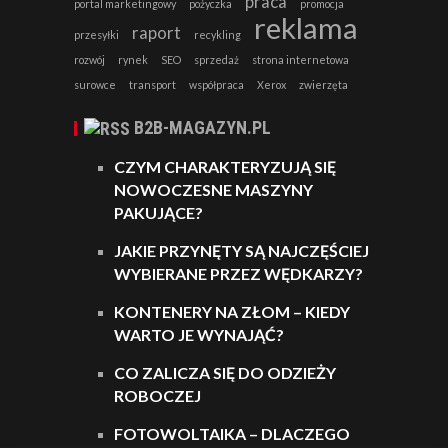
praca
portal marketingowy
pożyczka
promocja
reklama
raport
przesyłki
recykling
rozwój
rynek
SEO
sprzedaż
strona internetowa
surowce
transport
współpraca
Xerox
zwierzęta
B2B-MAGAZYN.PL
CZYM CHARAKTERYZUJĄ SIĘ
NOWOCZESNE MASZYNY
PAKUJĄCE?
JAKIE PRZYNĘTY SĄ NAJCZĘŚCIEJ
WYBIERANE PRZEZ WĘDKARZY?
KONTENERY NA ZŁOM – KIEDY
WARTO JE WYNAJĄĆ?
CO ZALICZA SIĘ DO ODZIEŻY
ROBOCZEJ
FOTOWOLTAIKA – DLACZEGO