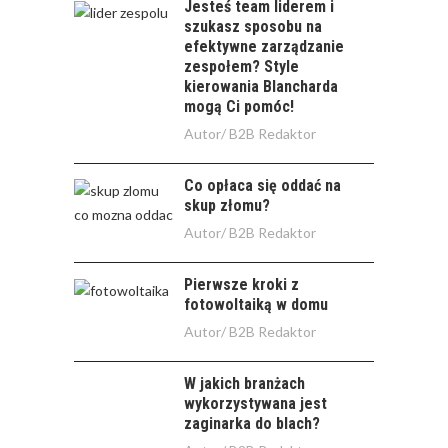
Jesteś team liderem i
szukasz sposobu na
efektywne zarządzanie
zespołem? Style
kierowania Blancharda
mogą Ci pomóc!
Autor/
B2B Redaktor
Co opłaca się oddać na
skup złomu?
Autor/
B2B Redaktor
Pierwsze kroki z
fotowoltaiką w domu
Autor/
B2B Redaktor
W jakich branżach
wykorzystywana jest
zaginarka do blach?