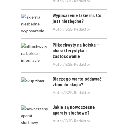
Autor/
B2B Redaktor
Wyposażenie lakierni. Co
jest niezbędne?
Autor/
B2B Redaktor
Piłkochwyty na boiska –
charakterystyka i
zastosowanie
Autor/
B2B Redaktor
Dlaczego warto oddawać
złom do skupu?
Autor/
B2B Redaktor
Jakie są nowoczesne
aparaty słuchowe?
Autor/
B2B Redaktor