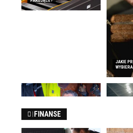
PAKUJĄCE?
JAKIE P
WYBIERA
FOTOWOLTA
FINANSE
JEST OPŁA
CO ZALICZA SIĘ DO ODZIEŻY