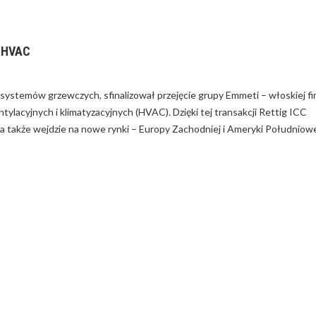
 HVAC
JAK WYRÓŻNIĆ PRODUKT NA
RYNKU – PORADY
 systemów grzewczych, sfinalizował przejęcie grupy Emmeti – włoskiej f
ntylacyjnych i klimatyzacyjnych (HVAC). Dzięki tej transakcji Rettig ICC
a także wejdzie na nowe rynki – Europy Zachodniej i Ameryki Południowe