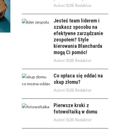
Autor/
B2B Redaktor
Jesteś team liderem i
szukasz sposobu na
efektywne zarządzanie
zespołem? Style
kierowania Blancharda
mogą Ci pomóc!
Autor/
B2B Redaktor
Co opłaca się oddać na
skup złomu?
Autor/
B2B Redaktor
Pierwsze kroki z
fotowoltaiką w domu
Autor/
B2B Redaktor