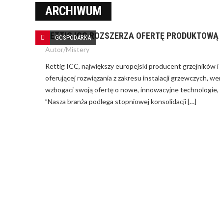
ARCHIWUM
RETTIG ICC ROZSZERZA OFERTĘ PRODUKTOWĄ
GOSPODARKA
Autor/
Mistery
Rettig ICC, największy europejski producent grzejników i
NA CZYM POLEGA KREDYT Z
GWARANCJĄ DE MINIMIS?
oferującej rozwiązania z zakresu instalacji grzewczych, we
wzbogaci swoją ofertę o nowe, innowacyjne technologie, 
”Nasza branża podlega stopniowej konsolidacji […]