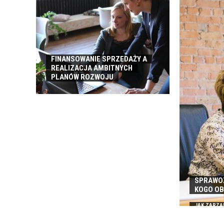
ROBOCZEJ
FINANSOWANIE SPRZEDAŻY A
REALIZACJA AMBITNYCH
PLANÓW ROZWOJU
SPRAWOZ
KOGO O
JAK ZARZĄ
ZA PALIWO 