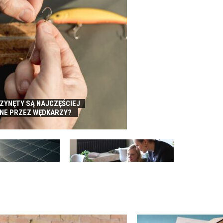
RZYNĘTY SĄ NAJCZĘŚCIEJ
NE PRZEZ WĘDKARZY?
FINANSOWANIE SPRZEDAŻY A
IKA – DLACZEGO
REALIZACJA AMBITNYCH
CALNA DLA FIRM?
PLANÓW ROZWOJU