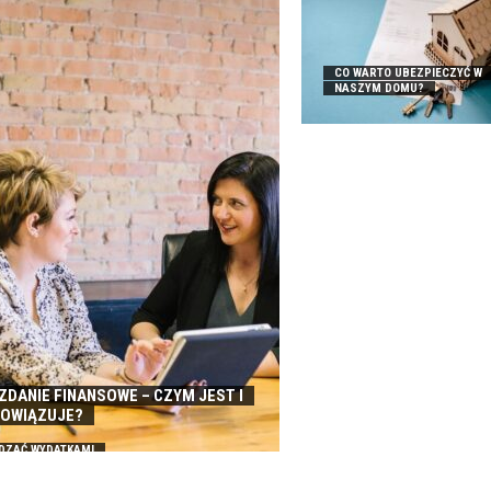
CO WARTO UBEZPIECZYĆ W
NASZYM DOMU?
DANIE FINANSOWE – CZYM JEST I
BOWIĄZUJE?
DZAĆ WYDATKAMI
W FIRMIE?