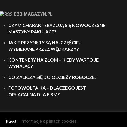
B2B-MAGAZYN.PL
CZYM CHARAKTERYZUJĄ SIĘ NOWOCZESNE
MASZYNY PAKUJĄCE?
JAKIE PRZYNĘTY SĄ NAJCZĘŚCIEJ
WYBIERANE PRZEZ WĘDKARZY?
KONTENERY NA ZŁOM – KIEDY WARTO JE
WYNAJĄĆ?
CO ZALICZA SIĘ DO ODZIEŻY ROBOCZEJ
FOTOWOLTAIKA – DLACZEGO JEST
OPŁACALNA DLA FIRM?
Informacje o plikach cookies
.
Reject