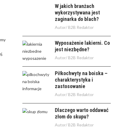
W jakich branżach
wykorzystywana jest
zaginarka do blach?
Autor/
B2B Redaktor
irmy
Wyposażenie lakierni. Co
jest niezbędne?
j.
Autor/
B2B Redaktor
Piłkochwyty na boiska –
charakterystyka i
zastosowanie
Autor/
B2B Redaktor
Dlaczego warto oddawać
złom do skupu?
Autor/
B2B Redaktor