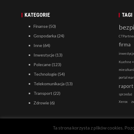
KATEGORIE
TAGI
bezp
Finanse
(50)
Gospodarka
(24)
CTPartne
firma
Inne
(64)
inwestycj
Inwestycje
(13)
Kuehne +
Polecane
(123)
mieszkan
Technologie
(54)
portal ma
Telekomunikacja
(13)
raport
Transport
(22)
sprzedaż
Xerox
z
Zdrowie
(6)
Ta strona korzysta z plików cookies. Pozo