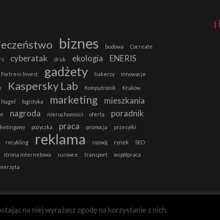
biznes
ieczeństwo
budowa
Cocreate
cyberatak
ekologia
ENERIS
rs
druk
gadżety
Fortress Invest
hakerzy
innowacje
Kaspersky Lab
e
Komputronik
Kraków
marketing
mieszkania
 Nagel
logistyka
nagroda
poradnik
ie
nieruchomości
oferta
praca
rketingowy
pożyczka
promocja
przesyłki
reklama
recykling
rozwój
rynek
SEO
strona internetowa
surowce
transport
współpraca
wierzęta
stając na niej wyrażasz zgodę na korzystanie z nich.
B2B-MAGAZYN.PL
Zgadzam się.