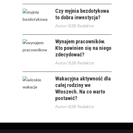
Czy myjnia bezdotykowa
to dobra inwestycja?
Autor/
B2B Redaktor
Wynajem pracowników.
Kto powinien się na niego
zdecydować?
Autor/
B2B Redaktor
Wakacyjna aktywność dla
całej rodziny we
Włoszech. Na co warto
postawić?
Autor/
B2B Redaktor