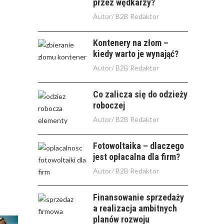
przez wędkarzy?
Autor/
B2B Redaktor
Kontenery na złom –
kiedy warto je wynająć?
Autor/
B2B Redaktor
Co zalicza się do odzieży
roboczej
Autor/
B2B Redaktor
Fotowoltaika – dlaczego
jest opłacalna dla firm?
Autor/
B2B Redaktor
Finansowanie sprzedaży
a realizacja ambitnych
planów rozwoju