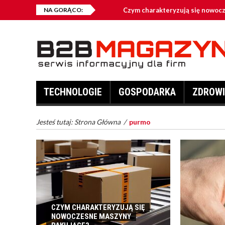
NA GORĄCO:
Czym charakteryzują się nowoc
Jakie przynęty są najczęściej w
Kontenery na złom – kiedy warto
Co zalicza się do odzieży robocz
TECHNOLOGIE
GOSPODARKA
ZDROWI
Fotowoltaika – dlaczego jest opł
Jesteś tutaj:
Strona Główna
/
purmo
CZYM CHARAKTERYZUJĄ SIĘ
NOWOCZESNE MASZYNY