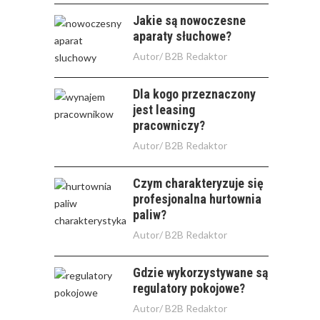
Jakie są nowoczesne
aparaty słuchowe?
Autor/
B2B Redaktor
Dla kogo przeznaczony
jest leasing
pracowniczy?
Autor/
B2B Redaktor
Czym charakteryzuje się
profesjonalna hurtownia
paliw?
Autor/
B2B Redaktor
Gdzie wykorzystywane są
regulatory pokojowe?
Autor/
B2B Redaktor