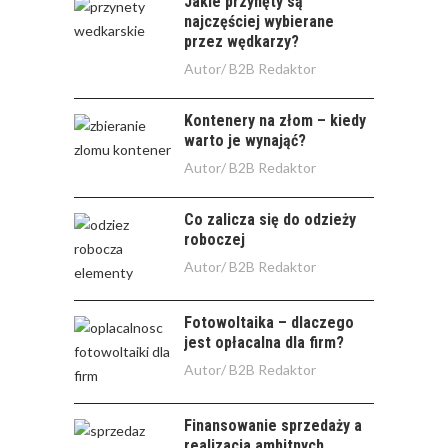
Jakie przynęty są
najczęściej wybierane
przez wędkarzy?
Autor/
B2B Redaktor
Kontenery na złom – kiedy
warto je wynająć?
Autor/
B2B Redaktor
Co zalicza się do odzieży
roboczej
Autor/
B2B Redaktor
Fotowoltaika – dlaczego
jest opłacalna dla firm?
Autor/
B2B Redaktor
Finansowanie sprzedaży a
realizacja ambitnych