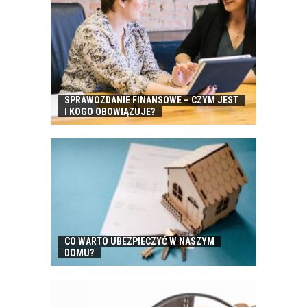
SPRAWOZDANIE FINANSOWE – CZYM JEST
I KOGO OBOWIĄZUJE?
CO WARTO UBEZPIECZYĆ W NASZYM
DOMU?