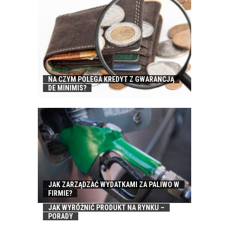
NA CZYM POLEGA KREDYT Z GWARANCJĄ
DE MINIMIS?
JAK ZARZĄDZAĆ WYDATKAMI ZA PALIWO W
FIRMIE?
JAK WYRÓŻNIĆ PRODUKT NA RYNKU –
PORADY