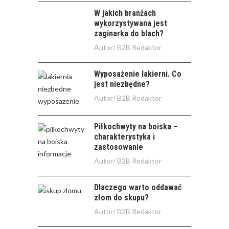
W jakich branżach
wykorzystywana jest
zaginarka do blach?
Autor/
B2B Redaktor
Wyposażenie lakierni. Co
jest niezbędne?
Autor/
B2B Redaktor
Piłkochwyty na boiska –
charakterystyka i
zastosowanie
Autor/
B2B Redaktor
Dlaczego warto oddawać
złom do skupu?
Autor/
B2B Redaktor