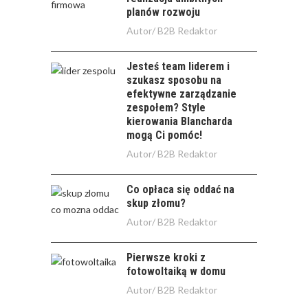
planów rozwoju
Autor/
B2B Redaktor
Jesteś team liderem i
szukasz sposobu na
efektywne zarządzanie
zespołem? Style
kierowania Blancharda
mogą Ci pomóc!
Autor/
B2B Redaktor
Co opłaca się oddać na
skup złomu?
Autor/
B2B Redaktor
Pierwsze kroki z
fotowoltaiką w domu
Autor/
B2B Redaktor