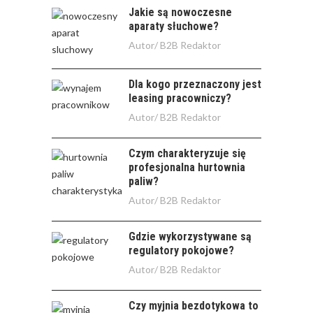
Jakie są nowoczesne
aparaty słuchowe?
Autor/
B2B Redaktor
Dla kogo przeznaczony jest
leasing pracowniczy?
Autor/
B2B Redaktor
Czym charakteryzuje się
profesjonalna hurtownia
paliw?
Autor/
B2B Redaktor
Gdzie wykorzystywane są
regulatory pokojowe?
Autor/
B2B Redaktor
Czy myjnia bezdotykowa to