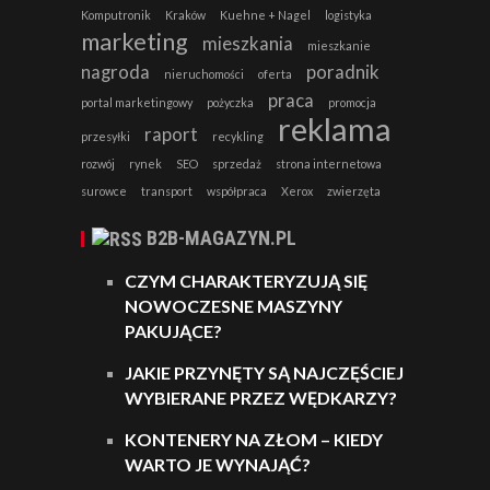
Komputronik
Kraków
Kuehne + Nagel
logistyka
marketing
mieszkania
mieszkanie
nagroda
poradnik
nieruchomości
oferta
praca
portal marketingowy
pożyczka
promocja
reklama
raport
przesyłki
recykling
rozwój
rynek
SEO
sprzedaż
strona internetowa
surowce
transport
współpraca
Xerox
zwierzęta
B2B-MAGAZYN.PL
CZYM CHARAKTERYZUJĄ SIĘ
NOWOCZESNE MASZYNY
PAKUJĄCE?
JAKIE PRZYNĘTY SĄ NAJCZĘŚCIEJ
WYBIERANE PRZEZ WĘDKARZY?
KONTENERY NA ZŁOM – KIEDY
WARTO JE WYNAJĄĆ?