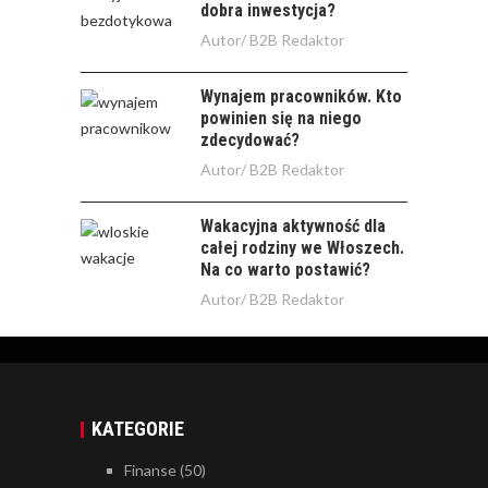
dobra inwestycja?
Autor/
B2B Redaktor
Wynajem pracowników. Kto
powinien się na niego
zdecydować?
Autor/
B2B Redaktor
Wakacyjna aktywność dla
całej rodziny we Włoszech.
Na co warto postawić?
Autor/
B2B Redaktor
KATEGORIE
Finanse
(50)