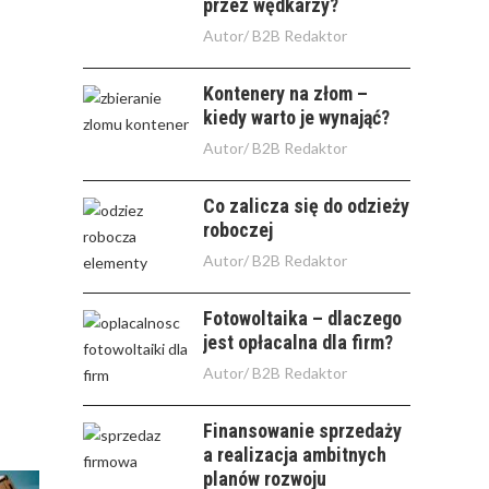
przez wędkarzy?
Autor/
B2B Redaktor
Kontenery na złom –
kiedy warto je wynająć?
Autor/
B2B Redaktor
Co zalicza się do odzieży
roboczej
Autor/
B2B Redaktor
Fotowoltaika – dlaczego
jest opłacalna dla firm?
Autor/
B2B Redaktor
Finansowanie sprzedaży
a realizacja ambitnych
planów rozwoju