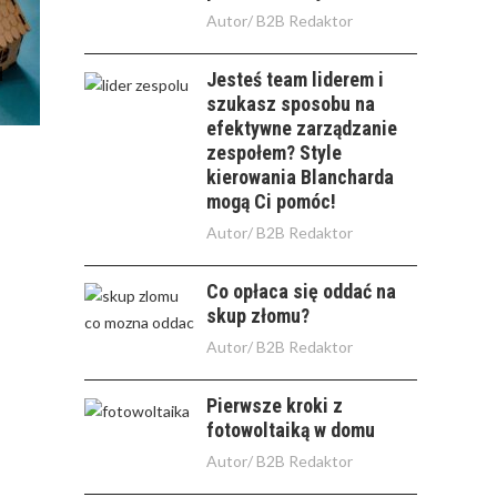
Autor/
B2B Redaktor
Jesteś team liderem i
szukasz sposobu na
efektywne zarządzanie
zespołem? Style
kierowania Blancharda
mogą Ci pomóc!
Autor/
B2B Redaktor
Co opłaca się oddać na
skup złomu?
Autor/
B2B Redaktor
Pierwsze kroki z
fotowoltaiką w domu
Autor/
B2B Redaktor