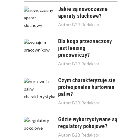
Jakie są nowoczesne
aparaty słuchowe?
Autor/
B2B Redaktor
Dla kogo przeznaczony
jest leasing
pracowniczy?
Autor/
B2B Redaktor
Czym charakteryzuje się
profesjonalna hurtownia
paliw?
Autor/
B2B Redaktor
Gdzie wykorzystywane są
regulatory pokojowe?
Autor/
B2B Redaktor