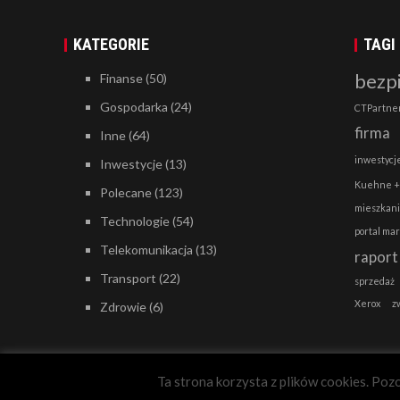
KATEGORIE
TAGI
bezp
Finanse
(50)
Gospodarka
(24)
CTPartne
firma
Inne
(64)
inwestycj
Inwestycje
(13)
Kuehne +
Polecane
(123)
mieszkan
Technologie
(54)
portal ma
Telekomunikacja
(13)
raport
Transport
(22)
sprzedaż
Xerox
z
Zdrowie
(6)
Ta strona korzysta z plików cookies. Pozo