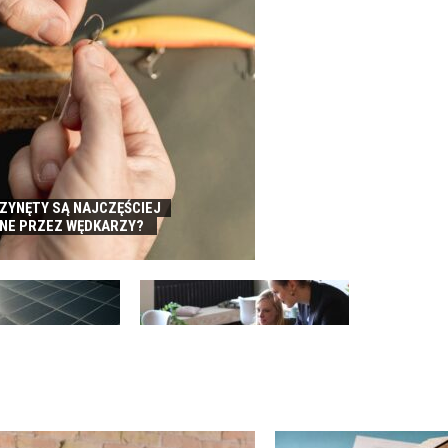
RZYNĘTY SĄ NAJCZĘŚCIEJ
NE PRZEZ WĘDKARZY?
FINANSOWANIE SPRZEDAŻY A
IKA – DLACZEGO
REALIZACJA AMBITNYCH
CALNA DLA FIRM?
PLANÓW ROZWOJU