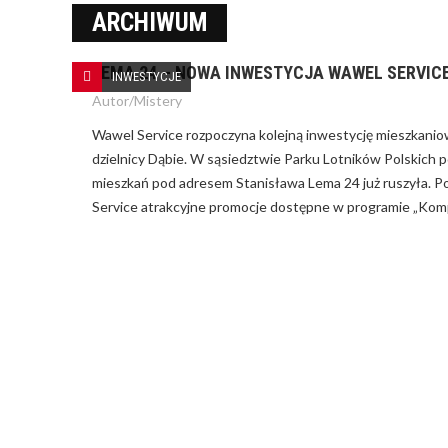
ARCHIWUM
LEMA 24 – NOWA INWESTYCJA WAWEL SERVIC
JAK ZARZĄ
INWESTYCJE
ZA PALIWO 
Autor/
Mistery
Wawel Service rozpoczyna kolejną inwestycję mieszkani
NA CZYM POLEGA KREDYT Z
GWARANCJĄ DE MINIMIS?
dzielnicy Dąbie. W sąsiedztwie Parku Lotników Polskich 
mieszkań pod adresem Stanisława Lema 24 już ruszyła. 
Service atrakcyjne promocje dostępne w programie „Kom