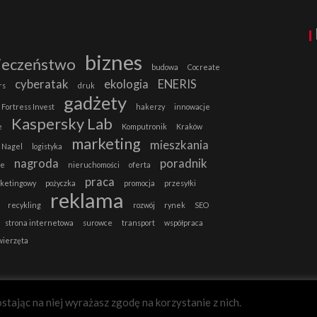
biznes
ieczeństwo
budowa
Cocreate
cyberatak
ekologia
ENERIS
rs
druk
gadżety
Fortress Invest
hakerzy
innowacje
Kaspersky Lab
e
Komputronik
Kraków
marketing
mieszkania
 Nagel
logistyka
nagroda
poradnik
ie
nieruchomości
oferta
praca
rketingowy
pożyczka
promocja
przesyłki
reklama
recykling
rozwój
rynek
SEO
strona internetowa
surowce
transport
współpraca
wierzęta
stając na niej wyrażasz zgodę na korzystanie z nich.
B2B-MAGAZYN.PL
Zgadzam się.