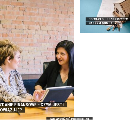
CO WARTO UBEZPIECZYĆ W
NASZYM DOMU?
DANIE FINANSOWE – CZYM JEST I
BOWIĄZUJE?
JAK WYRÓŻNIĆ PRODUKT NA
RYNKU – PORADY