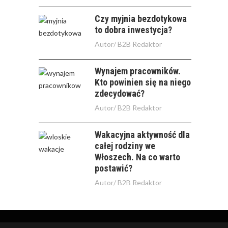
Czy myjnia bezdotykowa
to dobra inwestycja?
Autor/
B2B Redaktor
Wynajem pracowników.
Kto powinien się na niego
zdecydować?
Autor/
B2B Redaktor
Wakacyjna aktywność dla
całej rodziny we
Włoszech. Na co warto
postawić?
Autor/
B2B Redaktor