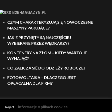
B2B-MAGAZYN.PL
CZYM CHARAKTERYZUJĄ SIĘ NOWOCZESNE
MASZYNY PAKUJĄCE?
JAKIE PRZYNĘTY SĄ NAJCZĘŚCIEJ
WYBIERANE PRZEZ WĘDKARZY?
KONTENERY NA ZŁOM – KIEDY WARTO JE
WYNAJĄĆ?
CO ZALICZA SIĘ DO ODZIEŻY ROBOCZEJ
FOTOWOLTAIKA – DLACZEGO JEST
OPŁACALNA DLA FIRM?
Informacje o plikach cookies
.
Reject