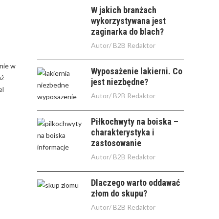
W jakich branżach
wykorzystywana jest
zaginarka do blach?
Autor/
B2B Redaktor
nie w
Wyposażenie lakierni. Co
aż
jest niezbędne?
el
Autor/
B2B Redaktor
Piłkochwyty na boiska –
charakterystyka i
zastosowanie
Autor/
B2B Redaktor
Dlaczego warto oddawać
złom do skupu?
Autor/
B2B Redaktor