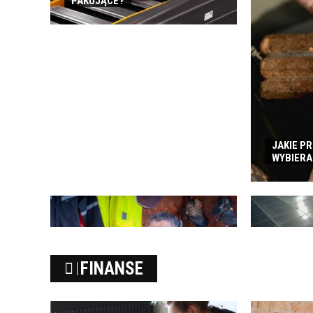
PAKUJĄCE?
JAKIE P
WYBIERA
FOTOWOLTA
FINANSE
JEST OPŁA
CO ZALICZA SIĘ DO ODZIEŻY