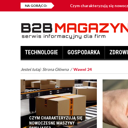
NA GORĄCO:
Czym charakteryzują się nowoc
Jakie przynęty są najczęściej w
Kontenery na złom – kiedy warto
Co zalicza się do odzieży robocz
TECHNOLOGIE
GOSPODARKA
ZDROWI
Fotowoltaika – dlaczego jest opł
Jesteś tutaj:
Strona Główna
/
Wawel 24
CZYM CHARAKTERYZUJĄ SIĘ
NOWOCZESNE MASZYNY