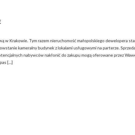
E
DZAĆ WYDATKAMI
W FIRMIE?
ową w Krakowie. Tym razem nieruchomość małopolskiego dewelopera sta
powstanie kameralny budynek z lokalami usługowymi na parterze. Sprzed
Potencjalnych nabywców nakłonić do zakupu mogą oferowane przez Waw
pas […]