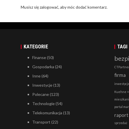
Musisz się
zalogować
, aby móc dodać komentarz.
KATEGORIE
TAGI
bezp
Finanse
(50)
Gospodarka
(24)
CTPartne
firma
Inne
(64)
inwestycj
Inwestycje
(13)
Kuehne +
Polecane
(123)
mieszkan
Technologie
(54)
portal ma
Telekomunikacja
(13)
raport
Transport
(22)
sprzedaż