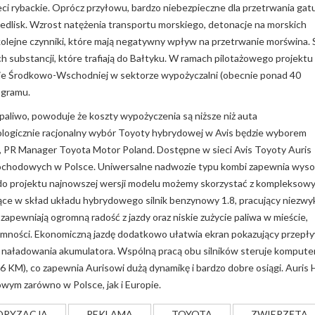
ieci rybackie. Oprócz przyłowu, bardzo niebezpieczne dla przetrwania ga
siedlisk. Wzrost natężenia transportu morskiego, detonacje na morskich
kolejne czynniki, które mają negatywny wpływ na przetrwanie morświna. 
 substancji, które trafiają do Bałtyku. W ramach pilotażowego projektu 
ie Środkowo-Wschodniej w sektorze wypożyczalni (obecnie ponad 40
ogramu.
aliwo, powoduje że koszty wypożyczenia są niższe niż auta
kologicznie racjonalny wybór Toyoty hybrydowej w Avis będzie wyborem
k, PR Manager Toyota Motor Poland. Dostępne w sieci Avis Toyoty Auris
mochodowych w Polsce. Uniwersalne nadwozie typu kombi zapewnia wys
 do projektu najnowszej wersji modelu możemy skorzystać z kompleksow
ce w skład układu hybrydowego silnik benzynowy 1.8, pracujący niezwy
apewniają ogromną radość z jazdy oraz niskie zużycie paliwa w mieście,
emności. Ekonomiczną jazdę dodatkowo ułatwia ekran pokazujący przepł
 naładowania akumulatora. Wspólną pracą obu silników steruje komputer
 KM), co zapewnia Aurisowi dużą dynamikę i bardzo dobre osiągi. Auris 
wym zarówno w Polsce, jak i Europie.
RYZACJA
REKLAMA
TOYOTA
ZWIERZĘTA