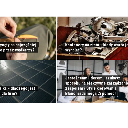
ynęty są najczęściej
Kontenery na złom – kiedy warto j
e przez wędkarzy?
wynająć?
Jesteś team liderem i szukasz
sposobu na efektywne zarządzani
ika – dlaczego jest
zespołem? Style kierowania
 dla firm?
Blancharda mogą Ci pomóc!