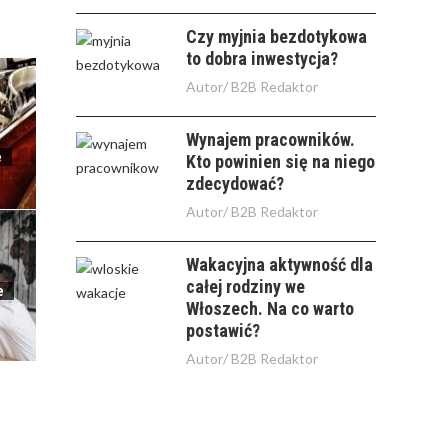
Czy myjnia bezdotykowa
to dobra inwestycja?
Autor/
B2B Redaktor
Wynajem pracowników.
e
Kto powinien się na niego
zdecydować?
Autor/
B2B Redaktor
Wakacyjna aktywność dla
całej rodziny we
e
Włoszech. Na co warto
postawić?
Autor/
B2B Redaktor