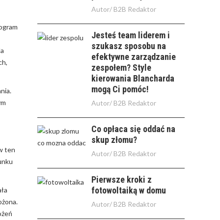
Autor/
B2B Redaktor
rogram
Jesteś team liderem i
szukasz sposobu na
da
efektywne zarządzanie
ch,
zespołem? Style
kierowania Blancharda
mogą Ci pomóc!
nia.
ym
Autor/
B2B Redaktor
Co opłaca się oddać na
skup złomu?
w ten
Autor/
B2B Redaktor
tunku
Pierwsze kroki z
fotowoltaiką w domu
ała
ożona.
Autor/
B2B Redaktor
ożeń