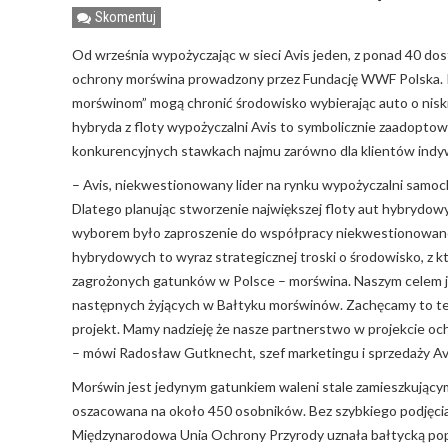
Skomentuj
Od września wypożyczając w sieci Avis jeden, z ponad 40 d
ochrony morświna prowadzony przez Fundację WWF Polska. 
morświnom” mogą chronić środowisko wybierając auto o niski
hybryda z floty wypożyczalni Avis to symbolicznie zaadopto
konkurencyjnych stawkach najmu zarówno dla klientów indywi
– Avis, niekwestionowany lider na rynku wypożyczalni sam
Dlatego planując stworzenie największej floty aut hybrydo
wyborem było zaproszenie do współpracy niekwestionowaneg
hybrydowych to wyraz strategicznej troski o środowisko, z k
zagrożonych gatunków w Polsce – morświna. Naszym celem je
następnych żyjących w Bałtyku morświnów. Zachęcamy to teg
projekt. Mamy nadzieję że nasze partnerstwo w projekcie o
– mówi Radosław Gutknecht, szef marketingu i sprzedaży Av
Morświn jest jedynym gatunkiem waleni stale zamieszkującym
oszacowana na około 450 osobników. Bez szybkiego podjęcia 
Międzynarodowa Unia Ochrony Przyrody uznała bałtycką popu