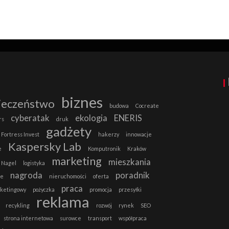
biznes
ieczeństwo
budowa
Cocreate
cyberatak
ekologia
ENERIS
rs
druk
gadżety
Fortress Invest
hakerzy
innowacje
Kaspersky Lab
e
Komputronik
Kraków
marketing
mieszkania
 Nagel
logistyka
nagroda
poradnik
ie
nieruchomości
oferta
praca
rketingowy
pożyczka
promocja
przesyłki
reklama
recykling
rozwój
rynek
SEO
strona internetowa
surowce
transport
współpraca