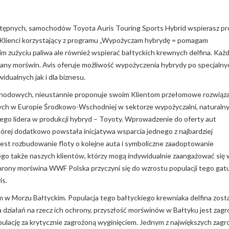
ostępnych, samochodów Toyota Auris Touring Sports Hybrid wspierasz p
Klienci korzystający z programu „Wypożyczam hybrydę = pomagam
m zużyciu paliwa ale również wspierać bałtyckich krewnych delfina. Każ
wany morświn. Avis oferuje możliwość wypożyczenia hybrydy po specjalny
dualnych jak i dla biznesu.
ochodowych, nieustannie proponuje swoim Klientom przełomowe rozwiąza
wych w Europie Środkowo-Wschodniej w sektorze wypożyczalni, naturaln
o lidera w produkcji hybryd – Toyoty. Wprowadzenie do oferty aut
tórej dodatkowo powstała inicjatywa wsparcia jednego z najbardziej
st rozbudowanie floty o kolejne auta i symboliczne zaadoptowanie
o także naszych klientów, którzy mogą indywidualnie zaangażować się 
chrony morświna WWF Polska przyczyni się do wzrostu populacji tego ga
is.
 w Morzu Bałtyckim. Populacja tego bałtyckiego krewniaka delfina zost
działań na rzecz ich ochrony, przyszłość morświnów w Bałtyku jest zagr
lację za krytycznie zagrożoną wyginięciem. Jednym z największych zagr