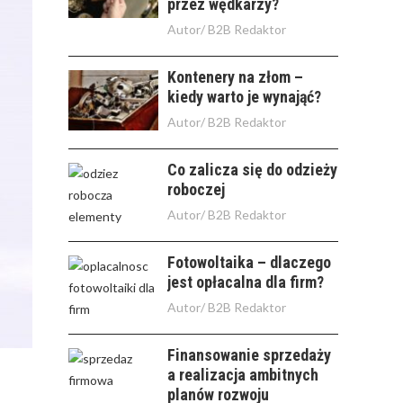
przez wędkarzy?
Autor/
B2B Redaktor
Kontenery na złom –
kiedy warto je wynająć?
Autor/
B2B Redaktor
Co zalicza się do odzieży
roboczej
Autor/
B2B Redaktor
Fotowoltaika – dlaczego
jest opłacalna dla firm?
Autor/
B2B Redaktor
Finansowanie sprzedaży
a realizacja ambitnych
planów rozwoju