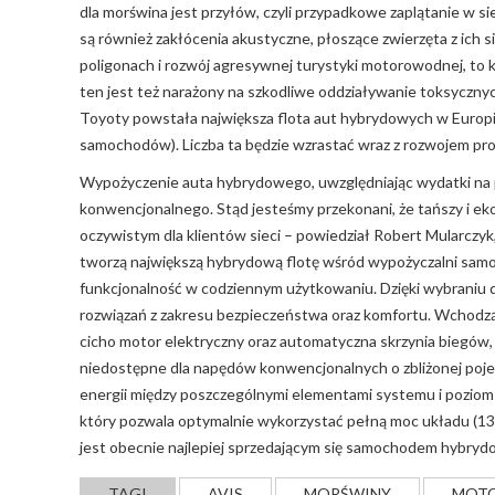
dla morświna jest przyłów, czyli przypadkowe zaplątanie w s
są również zakłócenia akustyczne, płoszące zwierzęta z ich 
poligonach i rozwój agresywnej turystyki motorowodnej, to 
ten jest też narażony na szkodliwe oddziaływanie toksycznych
Toyoty powstała największa flota aut hybrydowych w Europ
samochodów). Liczba ta będzie wzrastać wraz z rozwojem pr
Wypożyczenie auta hybrydowego, uwzględniając wydatki na p
konwencjonalnego. Stąd jesteśmy przekonani, że tańszy i e
oczywistym dla klientów sieci – powiedział Robert Mularczy
tworzą największą hybrydową flotę wśród wypożyczalni sa
funkcjonalność w codziennym użytkowaniu. Dzięki wybraniu
rozwiązań z zakresu bezpieczeństwa oraz komfortu. Wchodzą
cicho motor elektryczny oraz automatyczna skrzynia biegów, z
niedostępne dla napędów konwencjonalnych o zbliżonej poj
energii między poszczególnymi elementami systemu i poziom
który pozwala optymalnie wykorzystać pełną moc układu (136
jest obecnie najlepiej sprzedającym się samochodem hybrydo
TAGI
AVIS
MORŚWINY
MOTO