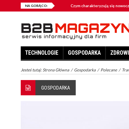
NA GORĄCO:
Czym charakteryzują się nowoc
Jakie przynęty są najczęściej w
Kontenery na złom – kiedy warto
Co zalicza się do odzieży robocz
TECHNOLOGIE
GOSPODARKA
ZDROWI
Fotowoltaika – dlaczego jest opł
Jesteś tutaj:
Strona Główna
/
Gospodarka
/
Polecane
/
Tra
GOSPODARKA