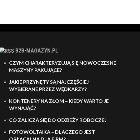
B2B-MAGAZYN.PL
CZYM CHARAKTERYZUJĄ SIĘ NOWOCZESNE
MASZYNY PAKUJĄCE?
JAKIE PRZYNĘTY SĄ NAJCZĘŚCIEJ
WYBIERANE PRZEZ WĘDKARZY?
KONTENERY NA ZŁOM – KIEDY WARTO JE
WYNAJĄĆ?
CO ZALICZA SIĘ DO ODZIEŻY ROBOCZEJ
FOTOWOLTAIKA – DLACZEGO JEST
OPŁACALNA DLA FIRM?