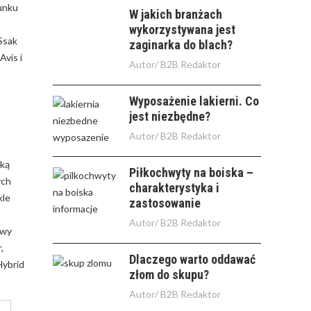
tunku
W jakich branżach
wykorzystywana jest
Ssak
zaginarka do blach?
Avis i
Autor/
B2B Redaktor
Wyposażenie lakierni. Co
jest niezbędne?
Autor/
B2B Redaktor
oką
Piłkochwyty na boiska –
ych
charakterystyka i
kle
zastosowanie
Autor/
B2B Redaktor
ywy
,
Dlaczego warto oddawać
Hybrid
złom do skupu?
Autor/
B2B Redaktor