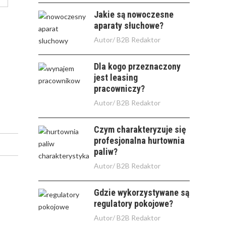
Jakie są nowoczesne
aparaty słuchowe?
Autor/
B2B Redaktor
Dla kogo przeznaczony
jest leasing
pracowniczy?
Autor/
B2B Redaktor
Czym charakteryzuje się
profesjonalna hurtownia
paliw?
Autor/
B2B Redaktor
Gdzie wykorzystywane są
regulatory pokojowe?
Autor/
B2B Redaktor