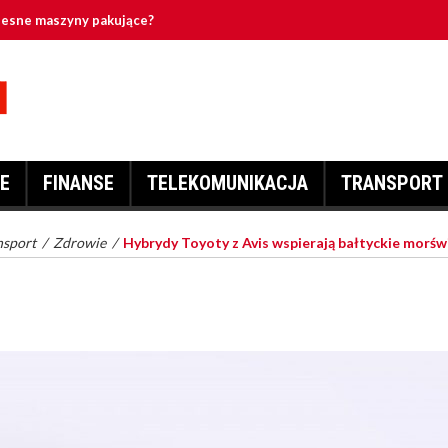
zesne maszyny pakujące?
ybierane przez wędkarzy?
 je wynająć?
ej
E
FINANSE
TELEKOMUNIKACJA
TRANSPORT
acalna dla firm?
nsport
/
Zdrowie
/
Hybrydy Toyoty z Avis wspierają bałtyckie morśw