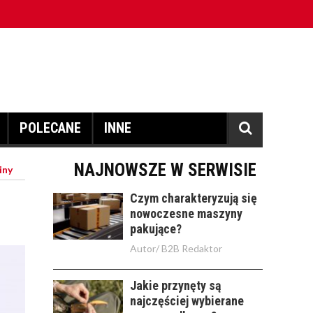
POLECANE
INNE
NAJNOWSZE W SERWISIE
iny
Czym charakteryzują się
nowoczesne maszyny
pakujące?
Autor/
B2B Redaktor
Jakie przynęty są
najczęściej wybierane