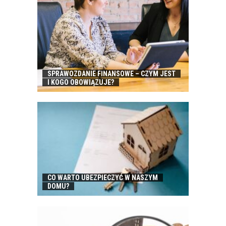
SPRAWOZDANIE FINANSOWE – CZYM JEST
I KOGO OBOWIĄZUJE?
CO WARTO UBEZPIECZYĆ W NASZYM
DOMU?