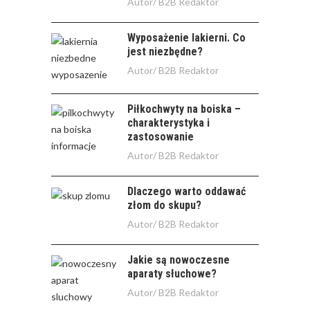
Autor/
B2B Redaktor
Wyposażenie lakierni. Co
jest niezbędne?
Autor/
B2B Redaktor
Piłkochwyty na boiska –
charakterystyka i
zastosowanie
Autor/
B2B Redaktor
Dlaczego warto oddawać
złom do skupu?
Autor/
B2B Redaktor
Jakie są nowoczesne
aparaty słuchowe?
Autor/
B2B Redaktor