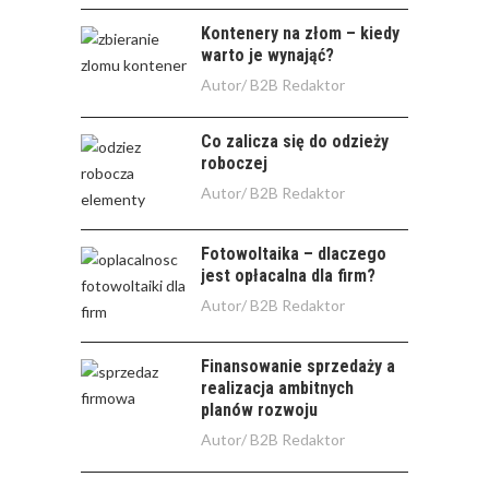
Kontenery na złom – kiedy
warto je wynająć?
Autor/
B2B Redaktor
Co zalicza się do odzieży
roboczej
Autor/
B2B Redaktor
Fotowoltaika – dlaczego
jest opłacalna dla firm?
Autor/
B2B Redaktor
Finansowanie sprzedaży a
realizacja ambitnych
planów rozwoju
Autor/
B2B Redaktor