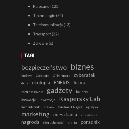
Polecane
(123)
Technologie
(54)
Telekomunikacja
(13)
Transport
(22)
Zdrowie
(6)
TAGI
biznes
bezpieczeństwo
cyberatak
budowa
Cocreate
CTPartners
ekologia
ENERIS
firma
druk
gadżety
Fortress Invest
hakerzy
Kaspersky Lab
innowacje
inwestycje
Komputronik
Kraków
Kuehne + Nagel
logistyka
marketing
mieszkania
mieszkanie
nagroda
poradnik
nieruchomości
oferta