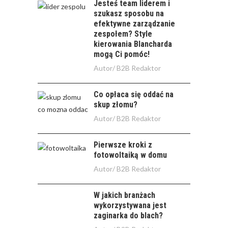
Jesteś team liderem i
szukasz sposobu na
efektywne zarządzanie
zespołem? Style
kierowania Blancharda
mogą Ci pomóc!
Autor/
B2B Redaktor
Co opłaca się oddać na
skup złomu?
Autor/
B2B Redaktor
Pierwsze kroki z
fotowoltaiką w domu
Autor/
B2B Redaktor
W jakich branżach
wykorzystywana jest
zaginarka do blach?