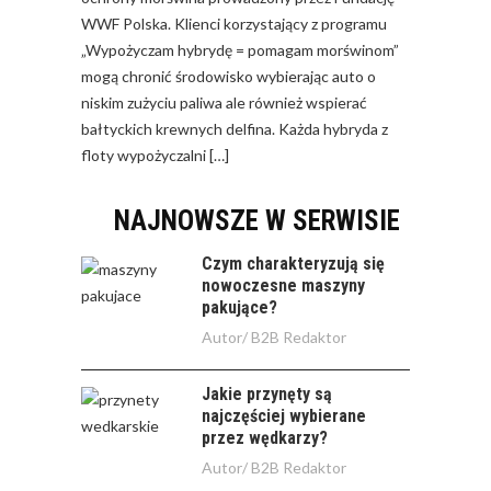
WWF Polska. Klienci korzystający z programu
„Wypożyczam hybrydę = pomagam morświnom”
mogą chronić środowisko wybierając auto o
niskim zużyciu paliwa ale również wspierać
bałtyckich krewnych delfina. Każda hybryda z
floty wypożyczalni […]
NAJNOWSZE W SERWISIE
Czym charakteryzują się
nowoczesne maszyny
pakujące?
Autor/
B2B Redaktor
Jakie przynęty są
najczęściej wybierane
przez wędkarzy?
Autor/
B2B Redaktor