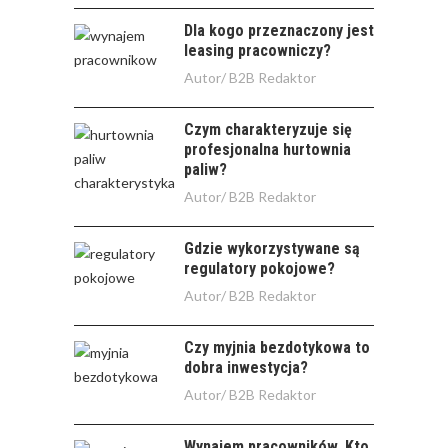
Dla kogo przeznaczony jest
leasing pracowniczy?
Autor/
B2B Redaktor
Czym charakteryzuje się
profesjonalna hurtownia
paliw?
Autor/
B2B Redaktor
Gdzie wykorzystywane są
regulatory pokojowe?
Autor/
B2B Redaktor
Czy myjnia bezdotykowa to
dobra inwestycja?
Autor/
B2B Redaktor
Wynajem pracowników. Kto