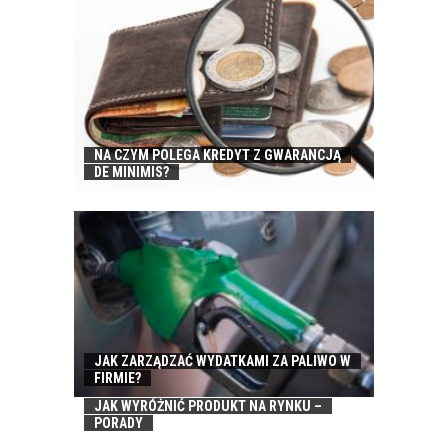
NA CZYM POLEGA KREDYT Z GWARANCJĄ
DE MINIMIS?
JAK ZARZĄDZAĆ WYDATKAMI ZA PALIWO W
FIRMIE?
JAK WYRÓŻNIĆ PRODUKT NA RYNKU –
PORADY