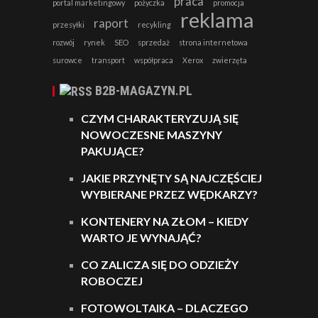
praca
portal marketingowy
pożyczka
promocja
reklama
raport
przesyłki
recykling
rozwój
rynek
SEO
sprzedaż
strona internetowa
surowce
transport
współpraca
Xerox
zwierzęta
B2B-MAGAZYN.PL
CZYM CHARAKTERYZUJĄ SIĘ
NOWOCZESNE MASZYNY
PAKUJĄCE?
JAKIE PRZYNĘTY SĄ NAJCZĘŚCIEJ
WYBIERANE PRZEZ WĘDKARZY?
KONTENERY NA ZŁOM – KIEDY
WARTO JE WYNAJĄĆ?
CO ZALICZA SIĘ DO ODZIEŻY
ROBOCZEJ
FOTOWOLTAIKA – DLACZEGO