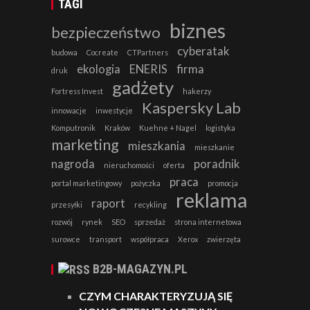
TAGI
biznes
bezpieczeństwo
cyberatak
budowa
Cocreate
CTPartners
ekologia
ENERIS
firma
druk
gadżety
Fortress Invest
hakerzy
Kaspersky Lab
innowacje
inwestycje
Komputronik
Kraków
Kuehne + Nagel
logistyka
marketing
mieszkania
mieszkanie
nagroda
poradnik
nieruchomości
oferta
praca
portal marketingowy
pożyczka
promocja
reklama
raport
przesyłki
recykling
rozwój
rynek
SEO
sprzedaż
strona internetowa
surowce
transport
współpraca
Xerox
zwierzęta
B2B-MAGAZYN.PL
CZYM CHARAKTERYZUJĄ SIĘ