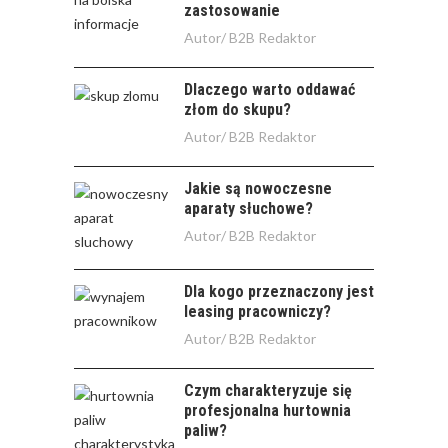
zastosowanie
Autor/
B2B Redaktor
Dlaczego warto oddawać
złom do skupu?
Autor/
B2B Redaktor
Jakie są nowoczesne
aparaty słuchowe?
Autor/
B2B Redaktor
Dla kogo przeznaczony jest
leasing pracowniczy?
Autor/
B2B Redaktor
Czym charakteryzuje się
profesjonalna hurtownia
paliw?