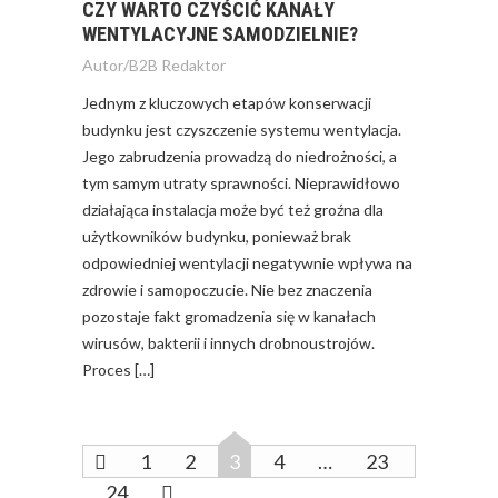
CZY WARTO CZYŚCIĆ KANAŁY
WENTYLACYJNE SAMODZIELNIE?
Autor/
B2B Redaktor
Jednym z kluczowych etapów konserwacji
budynku jest czyszczenie systemu wentylacja.
Jego zabrudzenia prowadzą do niedrożności, a
tym samym utraty sprawności. Nieprawidłowo
działająca instalacja może być też groźna dla
użytkowników budynku, ponieważ brak
odpowiedniej wentylacji negatywnie wpływa na
zdrowie i samopoczucie. Nie bez znaczenia
pozostaje fakt gromadzenia się w kanałach
wirusów, bakterii i innych drobnoustrojów.
Proces […]
1
2
3
4
…
23
24