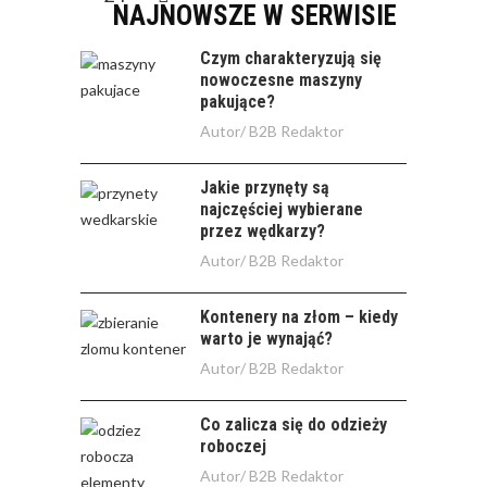
NAJNOWSZE W SERWISIE
Czym charakteryzują się
nowoczesne maszyny
pakujące?
Autor/
B2B Redaktor
Jakie przynęty są
najczęściej wybierane
przez wędkarzy?
Autor/
B2B Redaktor
Kontenery na złom – kiedy
warto je wynająć?
Autor/
B2B Redaktor
Co zalicza się do odzieży
roboczej
Autor/
B2B Redaktor