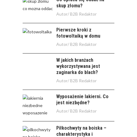
skup złomu?
Autor/
B2B Redaktor
Pierwsze kroki z
fotowoltaiką w domu
Autor/
B2B Redaktor
W jakich branżach
wykorzystywana jest
zaginarka do blach?
Autor/
B2B Redaktor
Wyposażenie lakierni. Co
jest niezbędne?
Autor/
B2B Redaktor
Piłkochwyty na boiska –
charakterystyka i