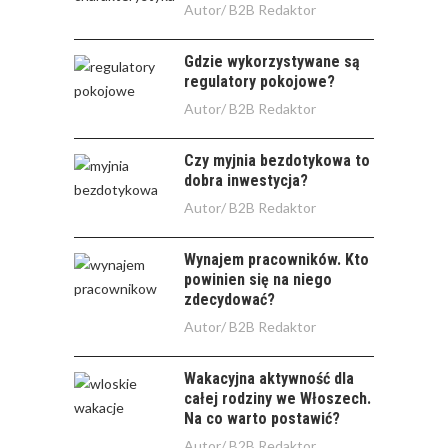
Autor/
B2B Redaktor
Gdzie wykorzystywane są
regulatory pokojowe?
Autor/
B2B Redaktor
Czy myjnia bezdotykowa to
dobra inwestycja?
Autor/
B2B Redaktor
Wynajem pracowników. Kto
powinien się na niego
zdecydować?
Autor/
B2B Redaktor
Wakacyjna aktywność dla
całej rodziny we Włoszech.
Na co warto postawić?
Autor/
B2B Redaktor