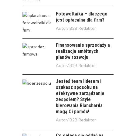
Fotowoltaika – dlaczego
jest opłacalna dla firm?
Autor/
B2B Redaktor
Finansowanie sprzedaży a
realizacja ambitnych
planów rozwoju
Autor/
B2B Redaktor
Jesteś team liderem i
szukasz sposobu na
efektywne zarządzanie
zespołem? Style
kierowania Blancharda
mogą Ci pomóc!
Autor/
B2B Redaktor
Co opłaca się oddać na