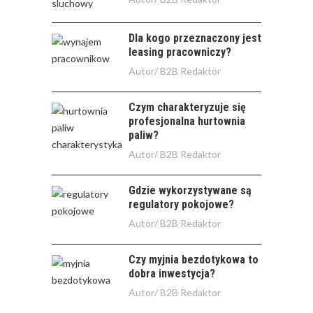
Dla kogo przeznaczony jest
leasing pracowniczy?
Autor/
B2B Redaktor
Czym charakteryzuje się
profesjonalna hurtownia
paliw?
Autor/
B2B Redaktor
Gdzie wykorzystywane są
regulatory pokojowe?
Autor/
B2B Redaktor
Czy myjnia bezdotykowa to
dobra inwestycja?
Autor/
B2B Redaktor