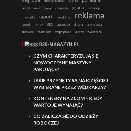
nieruchomości
oferta
praca
portal marketingowy
pożyczka
promocja
reklama
raport
przesyłki
recykling
rozwój
rynek
SEO
sprzedaż
strona internetowa
surowce
transport
współpraca
Xerox
zwierzęta
B2B-MAGAZYN.PL
CZYM CHARAKTERYZUJĄ SIĘ
NOWOCZESNE MASZYNY
PAKUJĄCE?
JAKIE PRZYNĘTY SĄ NAJCZĘŚCIEJ
WYBIERANE PRZEZ WĘDKARZY?
KONTENERY NA ZŁOM – KIEDY
WARTO JE WYNAJĄĆ?
CO ZALICZA SIĘ DO ODZIEŻY
ROBOCZEJ