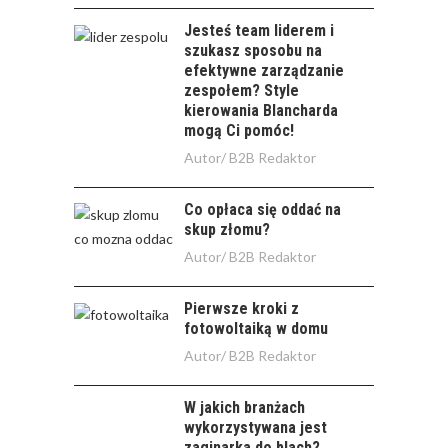
Jesteś team liderem i
szukasz sposobu na
efektywne zarządzanie
zespołem? Style
kierowania Blancharda
mogą Ci pomóc!
Autor/
B2B Redaktor
Co opłaca się oddać na
skup złomu?
Autor/
B2B Redaktor
Pierwsze kroki z
fotowoltaiką w domu
Autor/
B2B Redaktor
W jakich branżach
wykorzystywana jest
zaginarka do blach?