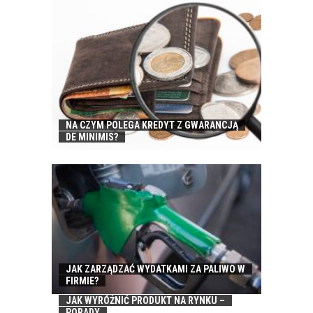
NA CZYM POLEGA KREDYT Z GWARANCJĄ
DE MINIMIS?
JAK ZARZĄDZAĆ WYDATKAMI ZA PALIWO W
FIRMIE?
JAK WYRÓŻNIĆ PRODUKT NA RYNKU –
PORADY