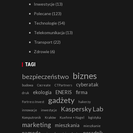
Inwestycje
(13)
Polecane
(123)
Technologie
(54)
Telekomunikacja
(13)
Transport
(22)
Zdrowie
(6)
TAGI
biznes
bezpieczeństwo
cyberatak
budowa
Cocreate
CTPartners
ekologia
ENERIS
firma
druk
gadżety
Fortress Invest
hakerzy
Kaspersky Lab
innowacje
inwestycje
Komputronik
Kraków
Kuehne + Nagel
logistyka
marketing
mieszkania
mieszkanie
nagroda
poradnik