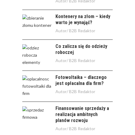
Autor/
B2B Redaktor
Kontenery na złom – kiedy
warto je wynająć?
Autor/
B2B Redaktor
Co zalicza się do odzieży
roboczej
Autor/
B2B Redaktor
Fotowoltaika – dlaczego
jest opłacalna dla firm?
Autor/
B2B Redaktor
Finansowanie sprzedaży a
realizacja ambitnych
planów rozwoju
Autor/
B2B Redaktor