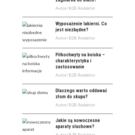
Autor/
B2B Redaktor
Wyposażenie lakierni. Co
jest niezbędne?
Autor/
B2B Redaktor
Piłkochwyty na boiska –
charakterystyka i
zastosowanie
Autor/
B2B Redaktor
Dlaczego warto oddawać
złom do skupu?
Autor/
B2B Redaktor
Jakie są nowoczesne
aparaty słuchowe?
Autor/
B2B Redaktor