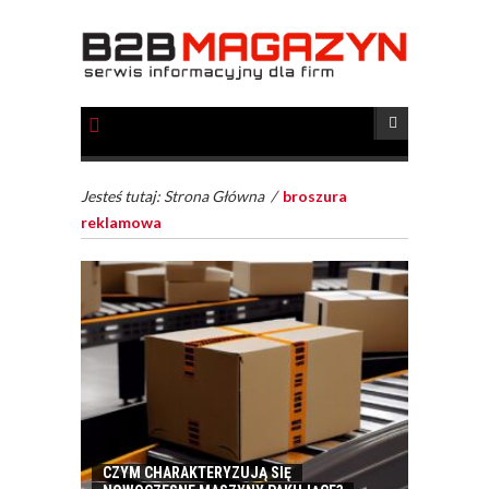
Jesteś tutaj:
Strona Główna
/
broszura
reklamowa
CZYM CHARAKTERYZUJĄ SIĘ