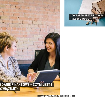
CO WARTO UBEZPIECZYĆ W
NASZYM DOMU?
DANIE FINANSOWE – CZYM JEST I
BOWIĄZUJE?
JAK WYRÓŻNIĆ PRODUKT NA
RYNKU – PORADY