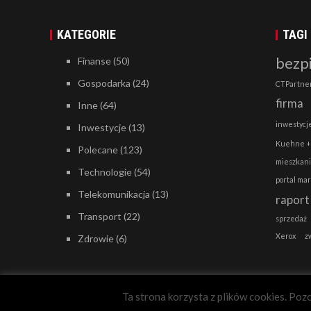
KATEGORIE
TAGI
bezp
Finanse
(50)
Gospodarka
(24)
CTPartne
firma
Inne
(64)
inwestycj
Inwestycje
(13)
Kuehne +
Polecane
(123)
mieszkan
Technologie
(54)
portal ma
Telekomunikacja
(13)
raport
Transport
(22)
sprzedaż
Xerox
z
Zdrowie
(6)
Ta strona korzysta z plików cookies. Pozo