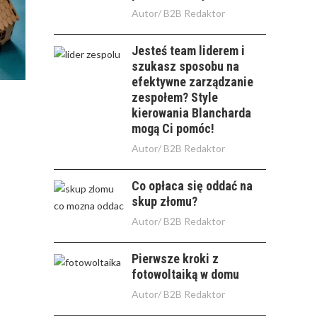
Autor/
B2B Redaktor
Jesteś team liderem i
szukasz sposobu na
efektywne zarządzanie
zespołem? Style
kierowania Blancharda
mogą Ci pomóc!
Autor/
B2B Redaktor
Co opłaca się oddać na
skup złomu?
Autor/
B2B Redaktor
Pierwsze kroki z
fotowoltaiką w domu
Autor/
B2B Redaktor