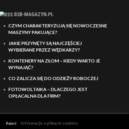
B2B-MAGAZYN.PL
CZYM CHARAKTERYZUJĄ SIĘ NOWOCZESNE
MASZYNY PAKUJĄCE?
JAKIE PRZYNĘTY SĄ NAJCZĘŚCIEJ
WYBIERANE PRZEZ WĘDKARZY?
KONTENERY NA ZŁOM – KIEDY WARTO JE
WYNAJĄĆ?
CO ZALICZA SIĘ DO ODZIEŻY ROBOCZEJ
FOTOWOLTAIKA – DLACZEGO JEST
OPŁACALNA DLA FIRM?
Informacje o plikach cookies
.
Reject