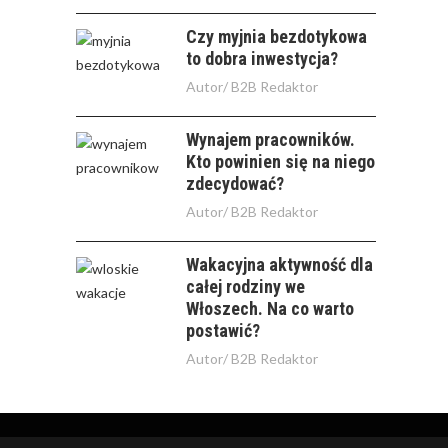
Czy myjnia bezdotykowa
to dobra inwestycja?
Autor/
B2B Redaktor
Wynajem pracowników.
Kto powinien się na niego
zdecydować?
Autor/
B2B Redaktor
Wakacyjna aktywność dla
całej rodziny we
Włoszech. Na co warto
postawić?
Autor/
B2B Redaktor