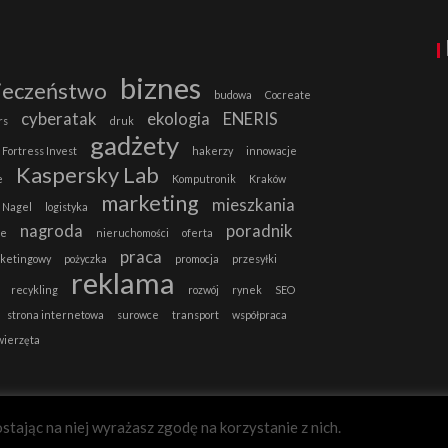
biznes
ieczeństwo
budowa
Cocreate
cyberatak
ekologia
ENERIS
rs
druk
gadżety
Fortress Invest
hakerzy
innowacje
Kaspersky Lab
e
Komputronik
Kraków
marketing
mieszkania
 Nagel
logistyka
nagroda
poradnik
ie
nieruchomości
oferta
praca
rketingowy
pożyczka
promocja
przesyłki
reklama
recykling
rozwój
rynek
SEO
strona internetowa
surowce
transport
współpraca
wierzęta
stając na niej wyrażasz zgodę na korzystanie z nich.
B2B-MAGAZYN.PL
Zgadzam się.