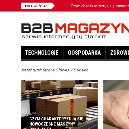
NA GORĄCO:
Czym charakteryzują się nowoc
Jakie przynęty są najczęściej w
Kontenery na złom – kiedy warto
Co zalicza się do odzieży robocz
TECHNOLOGIE
GOSPODARKA
ZDROWI
Fotowoltaika – dlaczego jest opł
Jesteś tutaj:
Strona Główna
/
Sodexo
CZYM CHARAKTERYZUJĄ SIĘ
NOWOCZESNE MASZYNY