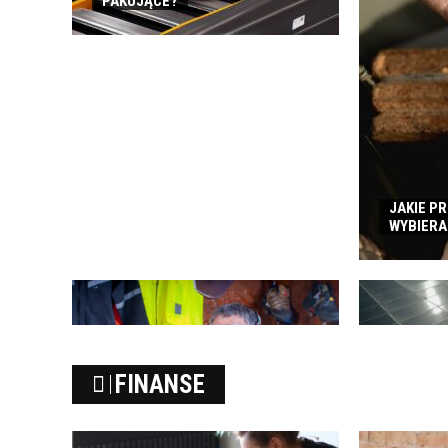
PAKUJĄCE?
JAKIE P
WYBIERA
FOTOWOLTA
FINANSE
JEST OPŁA
CO ZALICZA SIĘ DO ODZIEŻY