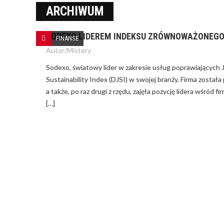
ARCHIWUM
SODEXO LIDEREM INDEKSU ZRÓWNOWAŻONEGO 
JAK ZARZĄ
FINANSE
ZA PALIWO 
Autor/
Mistery
Sodexo, światowy lider w zakresie usług poprawiających Ja
NA CZYM POLEGA KREDYT Z
GWARANCJĄ DE MINIMIS?
Sustainability Index (DJSI) w swojej branży. Firma zosta
a także, po raz drugi z rzędu, zajęła pozycję lidera wś
[…]