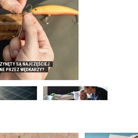
RZYNĘTY SĄ NAJCZĘŚCIEJ
NE PRZEZ WĘDKARZY?
FINANSOWANIE SPRZEDAŻY A
IKA – DLACZEGO
REALIZACJA AMBITNYCH
CALNA DLA FIRM?
PLANÓW ROZWOJU