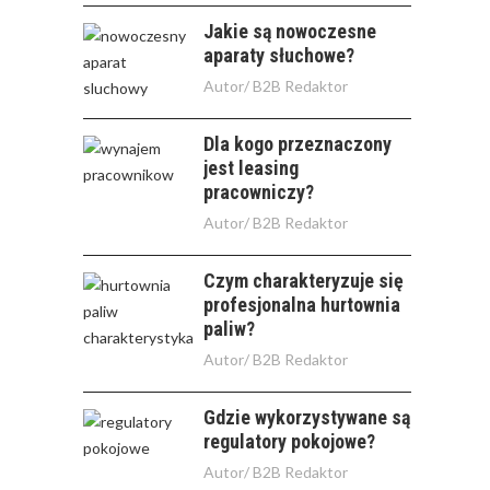
Jakie są nowoczesne
aparaty słuchowe?
Autor/
B2B Redaktor
Dla kogo przeznaczony
jest leasing
pracowniczy?
Autor/
B2B Redaktor
Czym charakteryzuje się
profesjonalna hurtownia
paliw?
Autor/
B2B Redaktor
Gdzie wykorzystywane są
regulatory pokojowe?
Autor/
B2B Redaktor