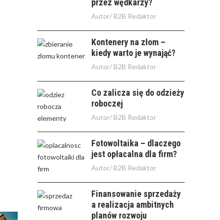
przez wędkarzy?
Autor/
B2B Redaktor
Kontenery na złom –
kiedy warto je wynająć?
Autor/
B2B Redaktor
Co zalicza się do odzieży
roboczej
Autor/
B2B Redaktor
Fotowoltaika – dlaczego
jest opłacalna dla firm?
Autor/
B2B Redaktor
Finansowanie sprzedaży
a realizacja ambitnych
planów rozwoju