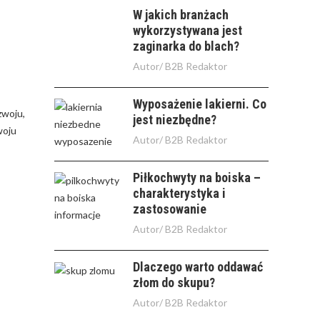
W jakich branżach
wykorzystywana jest
zaginarka do blach?
Autor/
B2B Redaktor
Wyposażenie lakierni. Co
zwoju,
jest niezbędne?
woju
Autor/
B2B Redaktor
Piłkochwyty na boiska –
charakterystyka i
zastosowanie
Autor/
B2B Redaktor
Dlaczego warto oddawać
złom do skupu?
Autor/
B2B Redaktor