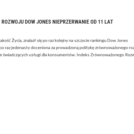
ROZWOJU DOW JONES NIEPRZERWANIE OD 11 LAT
DZAĆ WYDATKAMI
W FIRMIE?
kość Życia, znalazł się po raz kolejny na szczycie rankingu Dow Jones
ła po raz jedenasty doceniona za prowadzoną politykę zrównoważonego ro
ród firm świadczących usługi dla konsumentów. Indeks Zrównoważonego Roz