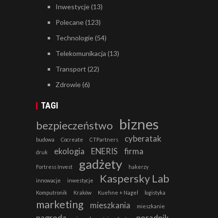
Inwestycje
(13)
Polecane
(123)
Technologie
(54)
Telekomunikacja
(13)
Transport
(22)
Zdrowie
(6)
TAGI
biznes
bezpieczeństwo
cyberatak
budowa
Cocreate
CTPartners
ekologia
ENERIS
firma
druk
gadżety
Fortress Invest
hakerzy
Kaspersky Lab
innowacje
inwestycje
Komputronik
Kraków
Kuehne + Nagel
logistyka
marketing
mieszkania
mieszkanie
nagroda
poradnik