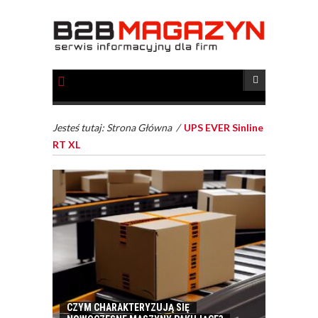
Jesteś tutaj:
Strona Główna
/
UPS EVER Sinline
RT XL
CZYM CHARAKTERYZUJĄ SIĘ