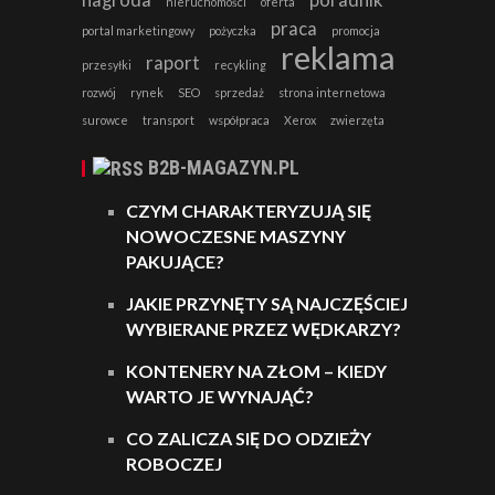
nieruchomości
oferta
praca
portal marketingowy
pożyczka
promocja
reklama
raport
przesyłki
recykling
rozwój
rynek
SEO
sprzedaż
strona internetowa
surowce
transport
współpraca
Xerox
zwierzęta
B2B-MAGAZYN.PL
CZYM CHARAKTERYZUJĄ SIĘ
NOWOCZESNE MASZYNY
PAKUJĄCE?
JAKIE PRZYNĘTY SĄ NAJCZĘŚCIEJ
WYBIERANE PRZEZ WĘDKARZY?
KONTENERY NA ZŁOM – KIEDY
WARTO JE WYNAJĄĆ?
CO ZALICZA SIĘ DO ODZIEŻY
ROBOCZEJ