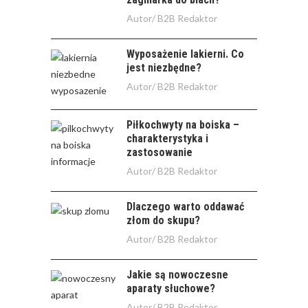
Autor/
B2B Redaktor
Wyposażenie lakierni. Co
jest niezbędne?
Autor/
B2B Redaktor
Piłkochwyty na boiska –
charakterystyka i
zastosowanie
Autor/
B2B Redaktor
Dlaczego warto oddawać
złom do skupu?
Autor/
B2B Redaktor
Jakie są nowoczesne
aparaty słuchowe?
Autor/
B2B Redaktor