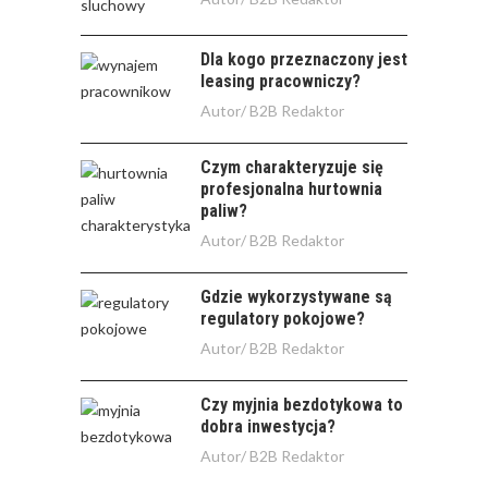
Dla kogo przeznaczony jest
leasing pracowniczy?
Autor/
B2B Redaktor
Czym charakteryzuje się
profesjonalna hurtownia
paliw?
Autor/
B2B Redaktor
Gdzie wykorzystywane są
regulatory pokojowe?
Autor/
B2B Redaktor
Czy myjnia bezdotykowa to
dobra inwestycja?
Autor/
B2B Redaktor