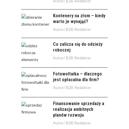
Autor/
B2B Redaktor
Kontenery na złom – kiedy
warto je wynająć?
Autor/
B2B Redaktor
Co zalicza się do odzieży
roboczej
Autor/
B2B Redaktor
Fotowoltaika – dlaczego
jest opłacalna dla firm?
Autor/
B2B Redaktor
Finansowanie sprzedaży a
realizacja ambitnych
planów rozwoju
Autor/
B2B Redaktor