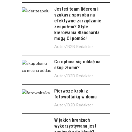
Jesteś team liderem i
szukasz sposobu na
efektywne zarządzanie
zespołem? Style
kierowania Blancharda
mogą Ci pomóc!
Autor/
B2B Redaktor
Co opłaca się oddać na
skup złomu?
Autor/
B2B Redaktor
Pierwsze kroki z
fotowoltaiką w domu
Autor/
B2B Redaktor
W jakich branżach
wykorzystywana jest
zaginarka do blach?