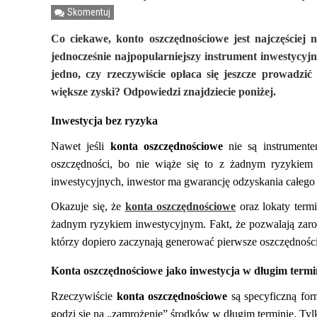
Skomentuj
Co ciekawe, konto oszczędnościowe jest najczęściej 
jednocześnie najpopularniejszy instrument inwestycyj
jedno, czy rzeczywiście opłaca się jeszcze prowadzi
większe zyski? Odpowiedzi znajdziecie poniżej.
Inwestycja bez ryzyka
Nawet jeśli
konta oszczędnościowe
nie są instrumente
oszczędności, bo nie wiąże się to z żadnym ryzykiem
inwestycyjnych, inwestor ma gwarancję odzyskania całego 
Okazuje się, że
konta oszczędnościowe
oraz lokaty termi
żadnym ryzykiem inwestycyjnym. Fakt, że pozwalają zarobi
którzy dopiero zaczynają generować pierwsze oszczędności
Konta oszczędnościowe jako inwestycja w długim termi
Rzeczywiście
konta oszczędnościowe
są specyficzną for
godzi się na „zamrożenie” środków w długim terminie. Tyl