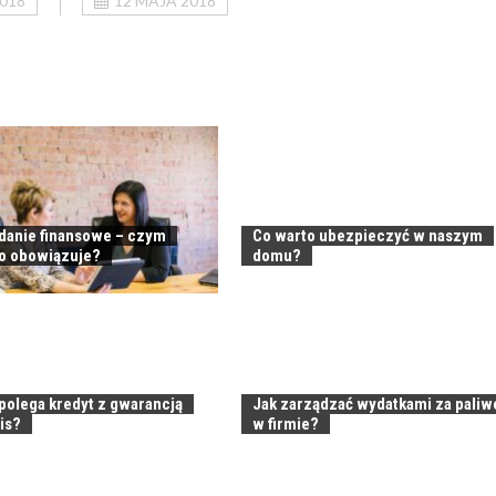
2018
12 MAJA 2018
anie finansowe – czym
Co warto ubezpieczyć w naszym
go obowiązuje?
domu?
polega kredyt z gwarancją
Jak zarządzać wydatkami za paliw
is?
w firmie?