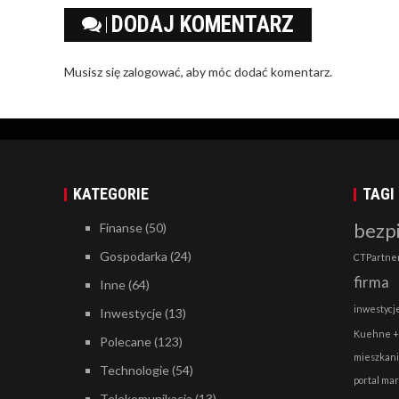
DODAJ KOMENTARZ
Musisz się
zalogować
, aby móc dodać komentarz.
KATEGORIE
TAGI
bezp
Finanse
(50)
Gospodarka
(24)
CTPartne
firma
Inne
(64)
inwestycj
Inwestycje
(13)
Kuehne +
Polecane
(123)
mieszkan
Technologie
(54)
portal ma
Telekomunikacja
(13)