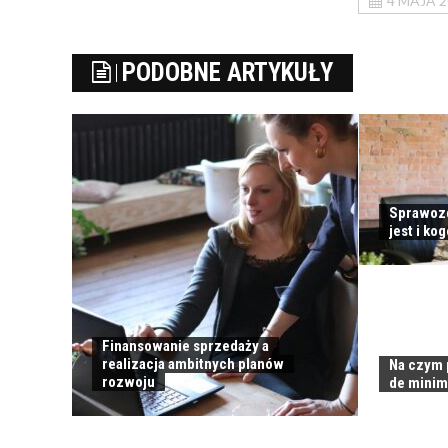
4 MAJA 
PODOBNE ARTYKUŁY
Sprawozd
jest i ko
Finansowanie sprzedaży a
realizacja ambitnych planów
Na czym 
rozwoju
de minim