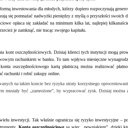
formą inwestowania dla młodych, którzy dopiero rozpoczynają gener
arają się pomnażać nadwyżki pieniędzy z myślą o przyszłości swoich dz
ciowe opłaca się zakładać na minimum kilka lat, najlepiej kilkanaści
zecież je zamknąć, nie tracąc swojego kapitału.
ia kont oszczędnościowych. Dzisiaj klienci tych instytucji mogą pro
stawowym rachunkiem w banku. To tam wpływa miesięczne wynagrodz
 konta oszczędnościowego kartą płatniczą można realizować płatn
ć rachunki i robić zakupy online.
wanych na takim koncie bez ryzyka utraty korzystnego oprocentowan
wym musiały być „zamrożone”, by wypracować zysk. Dzisiaj można 
elu inwestycji. Tak właśnie ogranicza się ryzyko inwestycyjne – p
strumenty.
Konta oszczędnościowe
są więc „pewniakiem”, dzięki kt