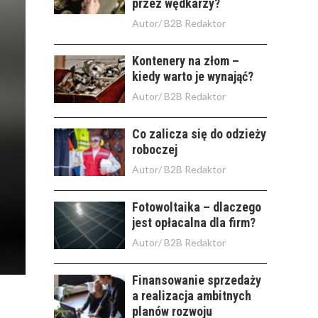
przez wędkarzy?
Autor/
B2B Redaktor
Kontenery na złom –
kiedy warto je wynająć?
Autor/
B2B Redaktor
Co zalicza się do odzieży
roboczej
Autor/
B2B Redaktor
Fotowoltaika – dlaczego
jest opłacalna dla firm?
Autor/
B2B Redaktor
Finansowanie sprzedaży
a realizacja ambitnych
planów rozwoju