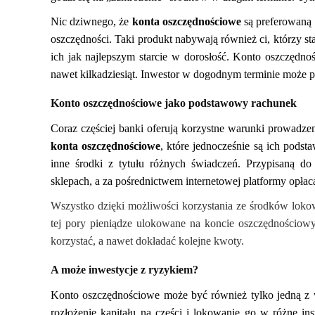
Nic dziwnego, że
konta oszczędnościowe
są preferowaną 
oszczędności. Taki produkt nabywają również ci, którzy st
ich jak najlepszym starcie w dorosłość. Konto oszczędnoś
nawet kilkadziesiąt. Inwestor w dogodnym terminie może pr
Konto oszczędnościowe jako podstawowy rachunek
Coraz częściej banki oferują korzystne warunki prowadzen
konta oszczędnościowe
, które jednocześnie są ich pod
inne środki z tytułu różnych świadczeń. Przypisaną do
sklepach, a za pośrednictwem internetowej platformy opłaca
Wszystko dzięki możliwości korzystania ze środków loko
tej pory pieniądze ulokowane na koncie oszczędnościo
korzystać, a nawet dokładać kolejne kwoty.
A może inwestycje z ryzykiem?
Konto oszczędnościowe może być również tylko jedną z wi
rozłożenie kapitału na części i lokowanie go w różne in