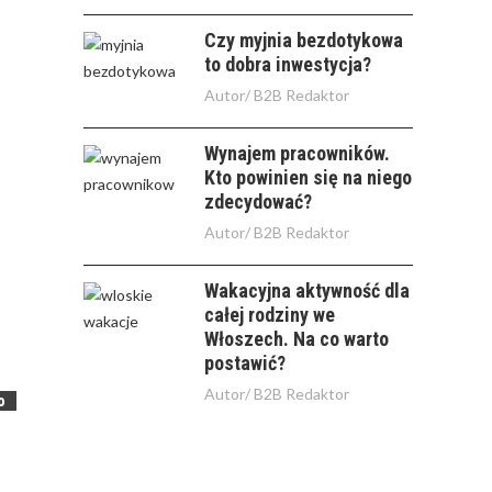
Czy myjnia bezdotykowa
to dobra inwestycja?
Autor/
B2B Redaktor
Wynajem pracowników.
Kto powinien się na niego
zdecydować?
Autor/
B2B Redaktor
Wakacyjna aktywność dla
całej rodziny we
Włoszech. Na co warto
postawić?
Autor/
B2B Redaktor
o