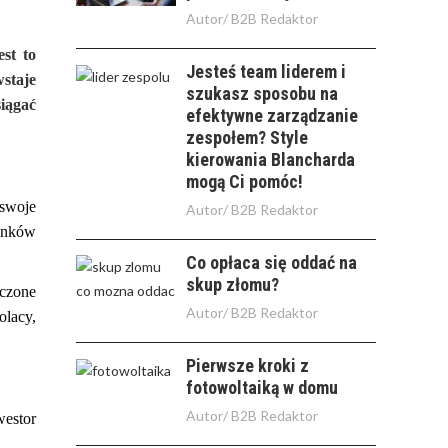
Autor/
B2B Redaktor
st to
Jesteś team liderem i
wstaje
szukasz sposobu na
iągać
efektywne zarządzanie
zespołem? Style
kierowania Blancharda
mogą Ci pomóc!
 swoje
Autor/
B2B Redaktor
unków
Co opłaca się oddać na
skup złomu?
rczone
Autor/
B2B Redaktor
olacy,
Pierwsze kroki z
fotowoltaiką w domu
Autor/
B2B Redaktor
westor