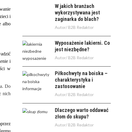
W jakich branżach
owanie
wykorzystywana jest
ieci i
zaginarka do blach?
e albo
Autor/
B2B Redaktor
Wyposażenie lakierni. Co
jest niezbędne?
wadzić
Autor/
B2B Redaktor
enie i
ości w
Piłkochwyty na boiska –
charakterystyka i
zastosowanie
ia. Do
z nich
Autor/
B2B Redaktor
Dlaczego warto oddawać
złom do skupu?
oprzez
Autor/
B2B Redaktor
óremu