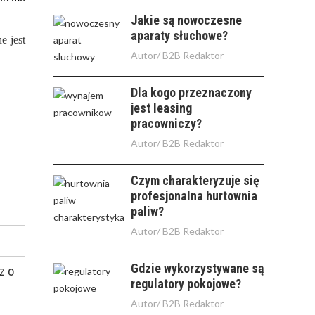
Jakie są nowoczesne
aparaty słuchowe?
e jest
Autor/
B2B Redaktor
Dla kogo przeznaczony
jest leasing
pracowniczy?
Autor/
B2B Redaktor
Czym charakteryzuje się
profesjonalna hurtownia
paliw?
Autor/
B2B Redaktor
Gdzie wykorzystywane są
z o
regulatory pokojowe?
Autor/
B2B Redaktor