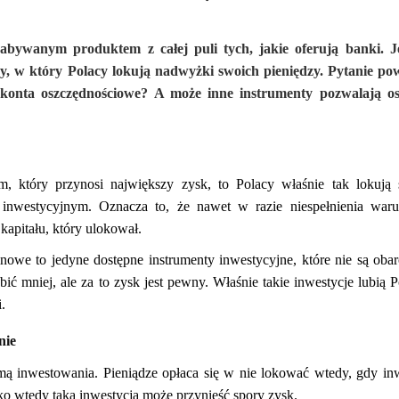
nabywanym produktem z całej puli tych, jakie oferują banki. Je
ny, w który Polacy lokują nadwyżki swoich pieniędzy. Pytanie po
ć konta oszczędnościowe? A może inne instrumenty pozwalają os
m, który przynosi największy zysk, to Polacy właśnie tak lokują
 inwestycyjnym. Oznacza to, że nawet w razie niespełnienia war
kapitału, który ulokował.
nowe to jedyne dostępne instrumenty inwestycyjne, które nie są oba
ć mniej, ale za to zysk jest pewny. Właśnie takie inwestycje lubią P
.
nie
mą inwestowania. Pieniądze opłaca się w nie lokować wtedy, gdy in
ko wtedy taka inwestycja może przynieść spory zysk.