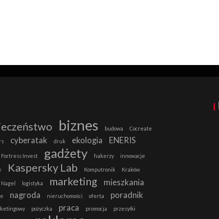
biznes
ieczeństwo
budowa
Cocreate
cyberatak
ekologia
ENERIS
rs
druk
gadżety
Fortress Invest
hakerzy
innowacje
Kaspersky Lab
e
Komputronik
Kraków
marketing
mieszkania
 Nagel
logistyka
nagroda
poradnik
ie
nieruchomości
oferta
praca
rketingowy
pożyczka
promocja
przesyłki