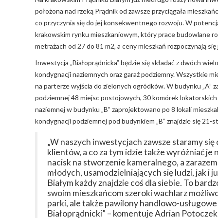
położona nad rzeką Prądnik od zawsze przyciągała mieszkańców
co przyczynia się do jej konsekwentnego rozwoju. W potenc
krakowskim rynku mieszkaniowym, który prace budowlane rozp
metrażach od 27 do 81 m2, a ceny mieszkań rozpoczynają się 
Inwestycja „Białoprądnicka” będzie się składać z dwóch wiel
kondygnacji naziemnych oraz garaż podziemny. Wszystkie mie
na parterze wyjścia do zielonych ogródków. W budynku „A” z
podziemnej 48 miejsc postojowych, 30 komórek lokatorskich 
naziemnej w budynku „B” zaprojektowano po 8 lokali mieszkal
kondygnacji podziemnej pod budynkiem „B” znajdzie się 21-s
„W naszych inwestycjach zawsze staramy się
klientów, a co za tym idzie także wyróżniać je
nacisk na stworzenie kameralnego, a zaraze
młodych, usamodzielniających się ludzi, jak i
Białym każdy znajdzie coś dla siebie. To bardz
swoim mieszkańcom szeroki wachlarz możliwośc
parki, ale także pawilony handlowo-usługowe
Białoprądnicki” – komentuje Adrian Potoczek