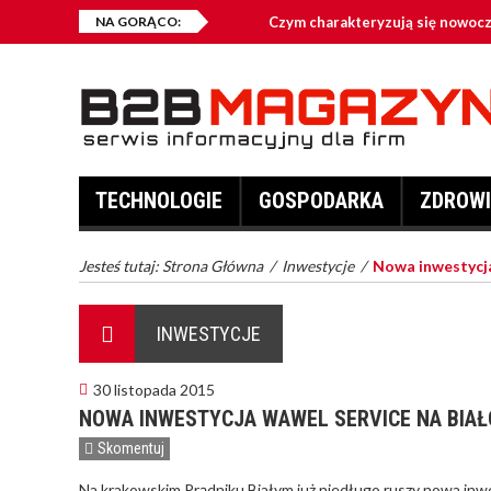
NA GORĄCO:
Czym charakteryzują się nowoc
Jakie przynęty są najczęściej w
Kontenery na złom – kiedy warto
Co zalicza się do odzieży robocz
TECHNOLOGIE
GOSPODARKA
ZDROWI
Fotowoltaika – dlaczego jest opł
Jesteś tutaj:
Strona Główna
/
Inwestycje
/
Nowa inwestycja
INWESTYCJE
30 listopada 2015
NOWA INWESTYCJA WAWEL SERVICE NA BIAŁ
Skomentuj
Na krakowskim Prądniku Białym już niedługo ruszy nowa inw