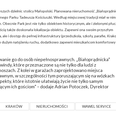
zych dzielnic stolicy Małopolski. Planowana nieruchomość „Białoprądni
rnego Parku Tadeusza Kościuszki. Według miejscowej tradycji miał w nim
Obecnie Park jest nie tylko obiektem historycznym, ale i zielonymi płu
ością także doskonała lokalizacja obiektu. Zapewni ona swoim przyszłym
, ale i dostęp do pełnej infrastruktury (przedszkola, szkoły, parafie, Krak
ogi o dużym natężeniu ruchu, dodatkowo zapewni mieszkańcom komfortowy
anie go do osób niepełnosprawnych. „Białoprądnicka”
ndy, które przeznaczone są nie tylko dla ludzi z
noszach. Z kolei w garażach zaprojektowano miejsca
nym, w szczególności tym poruszającym się na wózkach
pekty, które istotnie ułatwiają życie nie tylko samym
jącym ich gościom” – dodaje Adrian Potoczek, Dyrektor
KRAKÓW
NIERUCHOMOŚCI
WAWEL SERVICE