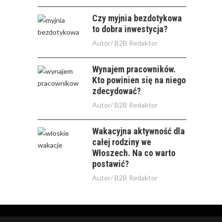
Czy myjnia bezdotykowa
to dobra inwestycja?
Autor/
B2B Redaktor
Wynajem pracowników.
Kto powinien się na niego
zdecydować?
Autor/
B2B Redaktor
Wakacyjna aktywność dla
całej rodziny we
Włoszech. Na co warto
postawić?
Autor/
B2B Redaktor