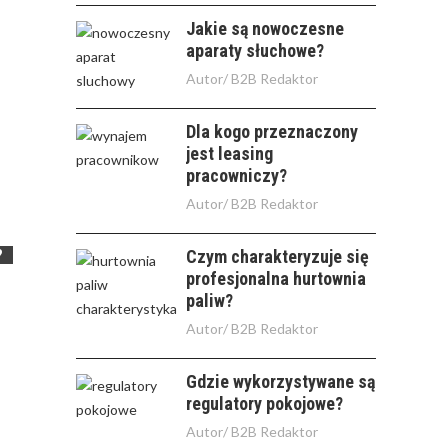
Jakie są nowoczesne
aparaty słuchowe?
Autor/
B2B Redaktor
Dla kogo przeznaczony
jest leasing
pracowniczy?
Autor/
B2B Redaktor
?
Czym charakteryzuje się
profesjonalna hurtownia
paliw?
Autor/
B2B Redaktor
Gdzie wykorzystywane są
regulatory pokojowe?
Autor/
B2B Redaktor