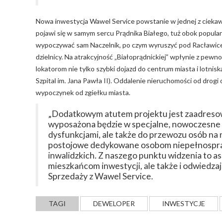
Nowa inwestycja Wawel Service powstanie w jednej z ciekaws
pojawi się w samym sercu Prądnika Białego, tuż obok popula
wypoczywać sam Naczelnik, po czym wyruszyć pod Racławice. 
dzielnicy. Na atrakcyjność „Białoprądnickiej” wpłynie z pewn
lokatorom nie tylko szybki dojazd do centrum miasta i lotniska
Szpital im. Jana Pawła II). Oddalenie nieruchomości od dr
wypoczynek od zgiełku miasta.
„Dodatkowym atutem projektu jest zaadresow
wyposażona będzie w specjalne, nowoczesne wi
dysfunkcjami, ale także do przewozu osób na 
postojowe dedykowane osobom niepełnospraw
inwalidzkich. Z naszego punktu widzenia to as
mieszkańcom inwestycji, ale także i odwiedza
Sprzedaży z Wawel Service.
TAGI
DEWELOPER
INWESTYCJE