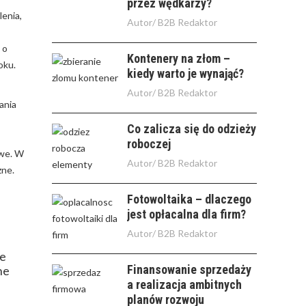
przez wędkarzy?
lenia,
Autor/
B2B Redaktor
 o
Kontenery na złom –
oku.
kiedy warto je wynająć?
Autor/
B2B Redaktor
ania
Co zalicza się do odzieży
roboczej
owe. W
Autor/
B2B Redaktor
zne.
Fotowoltaika – dlaczego
jest opłacalna dla firm?
Autor/
B2B Redaktor
je
Finansowanie sprzedaży
ne
a realizacja ambitnych
planów rozwoju