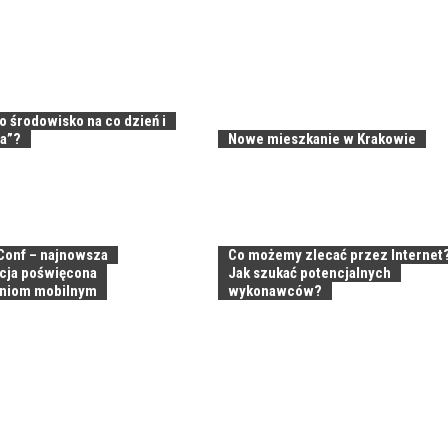
o środowisko na co dzień i
ta”?
Nowe mieszkanie w Krakowie
onf – najnowsza
Co możemy zlecać przez Internet
cja poświęcona
Jak szukać potencjalnych
eniom mobilnym
wykonawców?