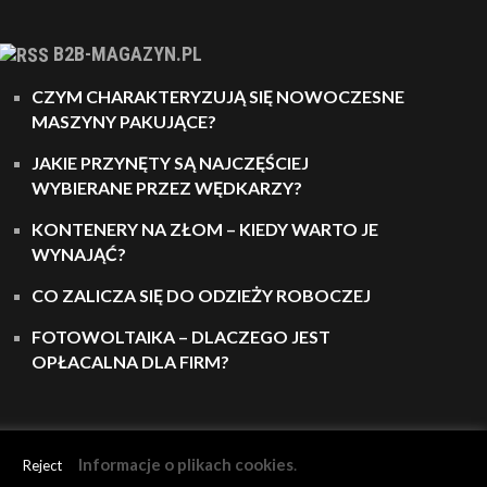
B2B-MAGAZYN.PL
CZYM CHARAKTERYZUJĄ SIĘ NOWOCZESNE
MASZYNY PAKUJĄCE?
JAKIE PRZYNĘTY SĄ NAJCZĘŚCIEJ
WYBIERANE PRZEZ WĘDKARZY?
KONTENERY NA ZŁOM – KIEDY WARTO JE
WYNAJĄĆ?
CO ZALICZA SIĘ DO ODZIEŻY ROBOCZEJ
FOTOWOLTAIKA – DLACZEGO JEST
OPŁACALNA DLA FIRM?
Informacje o plikach cookies
.
Reject