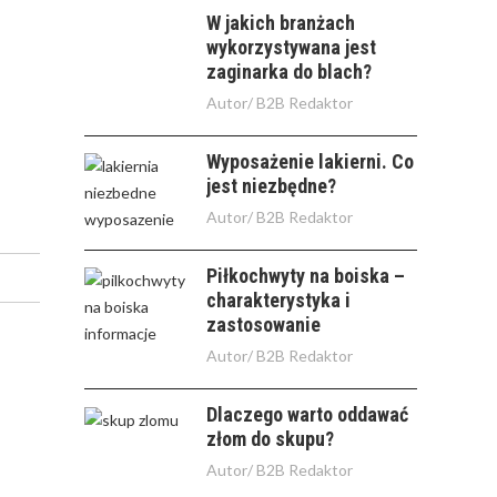
W jakich branżach
wykorzystywana jest
zaginarka do blach?
Autor/
B2B Redaktor
Wyposażenie lakierni. Co
jest niezbędne?
Autor/
B2B Redaktor
Piłkochwyty na boiska –
charakterystyka i
zastosowanie
Autor/
B2B Redaktor
Dlaczego warto oddawać
złom do skupu?
Autor/
B2B Redaktor