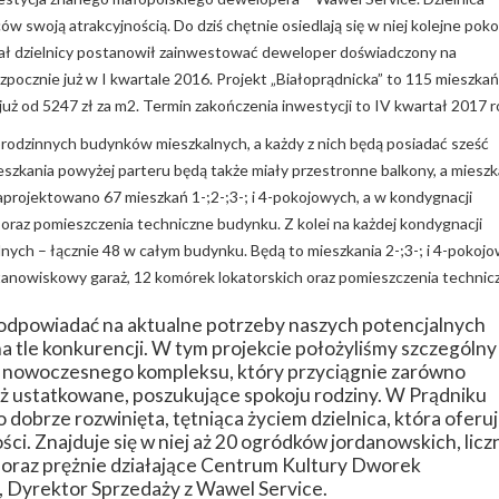
 swoją atrakcyjnością. Do dziś chętnie osiedlają się w niej kolejne poko
jał dzielnicy postanowił zainwestować deweloper doświadczony na
ocznie już w I kwartale 2016. Projekt „Białoprądnicka” to 115 mieszkań
już od 5247 zł za m2. Termin zakończenia inwestycji to IV kwartał 2017 r
orodzinnych budynków mieszkalnych, a każdy z nich będą posiadać sześć
szkania powyżej parteru będą także miały przestronne balkony, a mieszk
aprojektowano 67 mieszkań 1-;2-;3-; i 4-pokojowych, a w kondygnacji
oraz pomieszczenia techniczne budynku. Z kolei na każdej kondygnacji
nych – łącznie 48 w całym budynku. Będą to mieszkania 2-;3-; i 4-pokoj
tanowiskowy garaż, 12 komórek lokatorskich oraz pomieszczenia technic
 odpowiadać na aktualne potrzeby naszych potencjalnych
 na tle konkurencji. W tym projekcie położyliśmy szczególny
m nowoczesnego kompleksu, który przyciągnie zarówno
 już ustatkowane, poszukujące spokoju rodziny. W Prądniku
o dobrze rozwinięta, tętniąca życiem dzielnica, która oferu
i. Znajduje się w niej aż 20 ogródków jordanowskich, licz
 oraz prężnie działające Centrum Kultury Dworek
, Dyrektor Sprzedaży z Wawel Service.