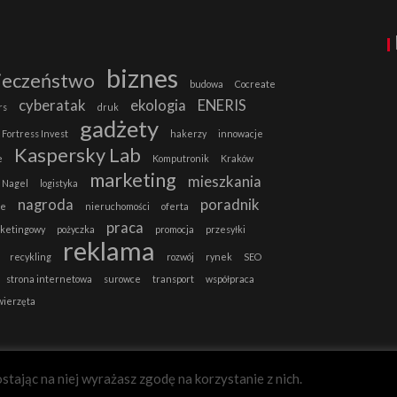
biznes
ieczeństwo
budowa
Cocreate
cyberatak
ekologia
ENERIS
rs
druk
gadżety
Fortress Invest
hakerzy
innowacje
Kaspersky Lab
e
Komputronik
Kraków
marketing
mieszkania
 Nagel
logistyka
nagroda
poradnik
ie
nieruchomości
oferta
praca
rketingowy
pożyczka
promocja
przesyłki
reklama
recykling
rozwój
rynek
SEO
strona internetowa
surowce
transport
współpraca
wierzęta
stając na niej wyrażasz zgodę na korzystanie z nich.
B2B-MAGAZYN.PL
Zgadzam się.