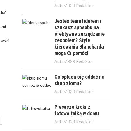
Autor/
B2B Redaktor
cka”
Jesteś team liderem i
cami
szukasz sposobu na
efektywne zarządzanie
zespołem? Style
owski
kierowania Blancharda
mogą Ci pomóc!
Autor/
B2B Redaktor
Co opłaca się oddać na
skup złomu?
Autor/
B2B Redaktor
Pierwsze kroki z
fotowoltaiką w domu
Autor/
B2B Redaktor