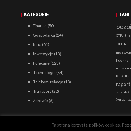
KATEGORIE
TAGI
bezp
Finanse
(50)
Gospodarka
(24)
CTPartne
firma
Inne
(64)
inwestycj
Inwestycje
(13)
Kuehne +
Polecane
(123)
mieszkan
Technologie
(54)
portal ma
Telekomunikacja
(13)
raport
Transport
(22)
sprzedaż
Xerox
z
Zdrowie
(6)
Ta strona korzysta z plików cookies. Pozo